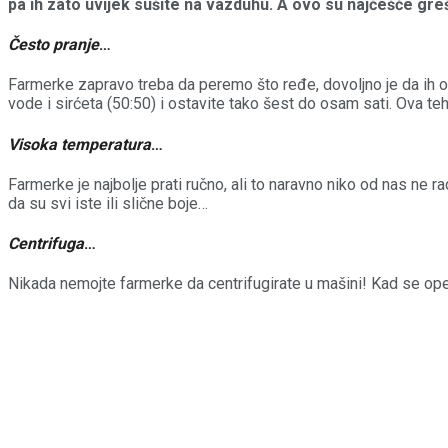
pa ih zato uvijek sušite na vazduhu. A ovo su najčešće gr
Često pranje
…
Farmerke zapravo treba da peremo što ređe, dovoljno je da ih o
vode i sirćeta (50:50) i ostavite tako šest do osam sati. Ova tehn
Visoka temperatura
…
Farmerke je najbolje prati ručno, ali to naravno niko od nas ne ra
da su svi iste ili slične boje…
Centrifuga
…
Nikada nemojte farmerke da centrifugirate u mašini! Kad se ope