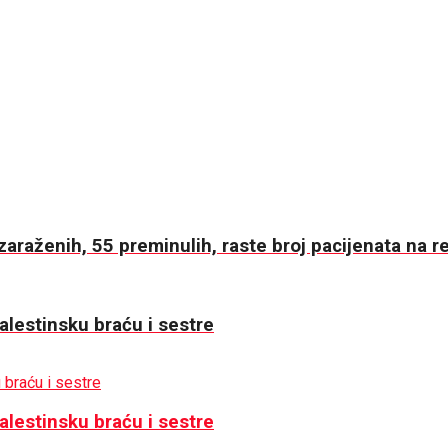
raženih, 55 preminulih, raste broj pacijenata na r
lestinsku braću i sestre
lestinsku braću i sestre