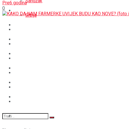
Sandžak
Pre6 godina
0
REGIJA
Srbija
SVIJET
REGIJA
BOŠNJACI
SVIJET
CRNA HRONIKA
BOŠNJACI
STAV
CRNA HRONIKA
MAGAZIN
STAV
SPORT
MAGAZIN
SPORT