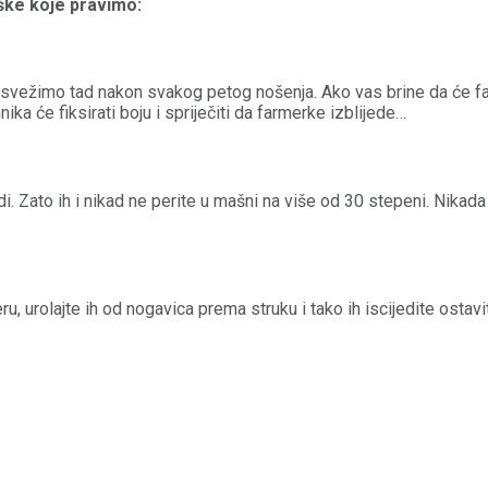
eške koje pravimo:
svežimo tad nakon svakog petog nošenja. Ako vas brine da će farm
ika će fiksirati boju i spriječiti da farmerke izblijede…
di. Zato ih i nikad ne perite u mašni na više od 30 stepeni. Nikada 
ru, urolajte ih od nogavica prema struku i tako ih iscijedite os