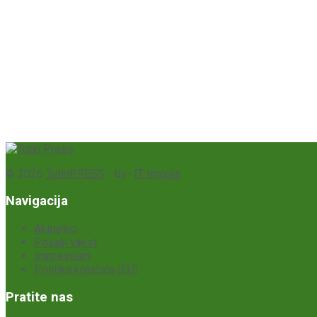
© 2026
TutinPRESS
- by-
IT-Impuls
Navigacija
Aktuelno
Pošalji vijest
Impressum
Politika kolačića (EU)
Pratite nas