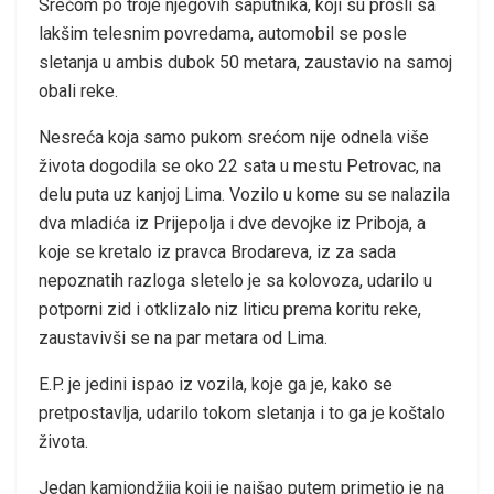
Srećom po troje njegovih saputnika, koji su prošli sa
lakšim telesnim povredama, automobil se posle
sletanja u ambis dubok 50 metara, zaustavio na samoj
obali reke.
Nesreća koja samo pukom srećom nije odnela više
života dogodila se oko 22 sata u mestu Petrovac, na
delu puta uz kanjoj Lima. Vozilo u kome su se nalazila
dva mladića iz Prijepolja i dve devojke iz Priboja, a
koje se kretalo iz pravca Brodareva, iz za sada
nepoznatih razloga sletelo je sa kolovoza, udarilo u
potporni zid i otklizalo niz liticu prema koritu reke,
zaustavivši se na par metara od Lima.
E.P. je jedini ispao iz vozila, koje ga je, kako se
pretpostavlja, udarilo tokom sletanja i to ga je koštalo
života.
Jedan kamiondžija koji je naišao putem primetio je na