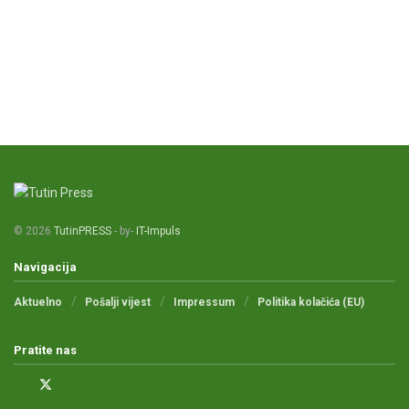
© 2026
TutinPRESS
- by-
IT-Impuls
Navigacija
Aktuelno
Pošalji vijest
Impressum
Politika kolačića (EU)
Pratite nas