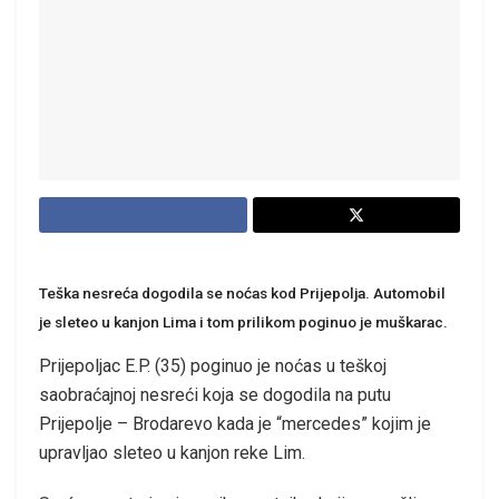
Teška nesreća dogodila se noćas kod Prijepolja. Automobil
je sleteo u kanjon Lima i tom prilikom poginuo je muškarac.
Prijepoljac E.P. (35) poginuo je noćas u teškoj
saobraćajnoj nesreći koja se dogodila na putu
Prijepolje – Brodarevo kada je “mercedes” kojim je
upravljao sleteo u kanjon reke Lim.