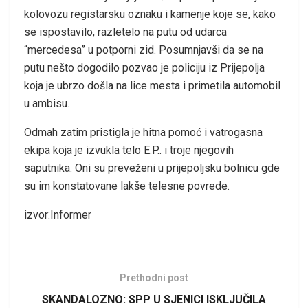
kolovozu registarsku oznaku i kamenje koje se, kako
se ispostavilo, razletelo na putu od udarca
“mercedesa” u potporni zid. Posumnjavši da se na
putu nešto dogodilo pozvao je policiju iz Prijepolja
koja je ubrzo došla na lice mesta i primetila automobil
u ambisu.
Odmah zatim pristigla je hitna pomoć i vatrogasna
ekipa koja je izvukla telo E.P.. i troje njegovih
saputnika. Oni su preveženi u prijepoljsku bolnicu gde
su im konstatovane lakše telesne povrede.
izvor:Informer
Prethodni post
SKANDALOZNO: SPP U SJENICI ISKLJUČILA