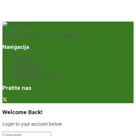
© 2026
TutinPRESS
- by-
IT-Impuls
Navigacija
Aktuelno
Pošalji vijest
Impressum
Politika kolačića (EU)
Pratite nas
Welcome Back!
Login to your account below