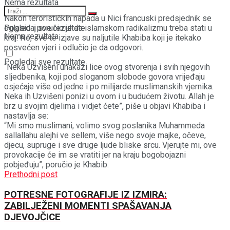
Nema rezultata
Nakon terorističkih napada u Nici francuski predsjednik se
oglasio i poručio je da islamskom radikalizmu treba stati u
Pogledaj sve rezultate
Nema rezultata
kraj. No, sve te izjave su naljutile Khabiba koji je itekako
posvećen vjeri i odlučio je da odgovori.
Pogledaj sve rezultate
“Neka Uzvišeni unakazi lice ovog stvorenja i svih njegovih
sljedbenika, koji pod sloganom slobode govora vrijeđaju
osjećaje više od jedne i po milijarde muslimanskih vjernika.
Neka ih Uzvišeni ponizi u ovom i u budućem životu. Allah je
brz u svojim djelima i vidjet ćete”, piše u objavi Khabiba i
nastavlja se:
“Mi smo muslimani, volimo svog poslanika Muhammeda
sallallahu alejhi ve sellem, više nego svoje majke, očeve,
djecu, supruge i sve druge ljude bliske srcu. Vjerujte mi, ove
provokacije će im se vratiti jer na kraju bogobojazni
pobjeđuju”, poručio je Khabib.
Prethodni post
POTRESNE FOTOGRAFIJE IZ IZMIRA:
ZABILJEŽENI MOMENTI SPAŠAVANJA
DJEVOJČICE