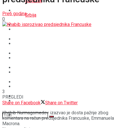
Sandžak
REGIJA
Pre6 godina
Srbija
0
SVIJET
REGIJA
BOŠNJACI
SVIJET
CRNA HRONIKA
BOŠNJACI
STAV
CRNA HRONIKA
MAGAZIN
STAV
3
SPORT
PREGLEDI
MAGAZIN
Share on Facebook
Share on Twitter
Khabib Nurmagomedov izazvao je dosta pažnje zbog
SPORT
komentara na račun predsjednika Francuske, Emmanuela
Macrona.