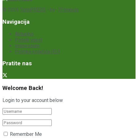
© 2026
TutinPRESS
- by-
IT-Impuls
Navigacija
Aktuelno
Pošalji vijest
Impressum
Politika kolačića (EU)
Pratite nas
Welcome Back!
Login to your account below
Remember Me