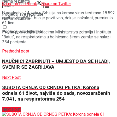
Nema rezultata
Share on Facebook
Share on Twitter
U poslednja 24 sata u Srbiji je na korona virus testirano 18.592
Pogledaj sve rezultate
osobe, njih 7.041 bilo je pozitivno, dok je, nažalost, preminulo
Nema rezultata
61 lice.
Pogledaj sve rezultate
Prema poslednjim podacima Ministarstva zdravlja i Instituta
“Batut”, na respiratorima u bolnicama širom zemlje se nalazi
254 pacijenta.
Prethodni post
NAUČNICI ZABRINUTI – UMJESTO DA SE HLADI,
SVEMIR SE ZAGRIJAVA
Next Post
SUBOTA CRNJA OD CRNOG PETKA: Korona
odnela 61 život, najviše do sada, novozaraženih
7.041, na respiratorima 254
Next Post