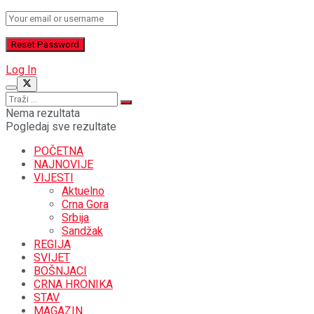
Log In
Nema rezultata
Pogledaj sve rezultate
POČETNA
NAJNOVIJE
VIJESTI
Aktuelno
Crna Gora
Srbija
Sandžak
REGIJA
SVIJET
BOŠNJACI
CRNA HRONIKA
STAV
MAGAZIN