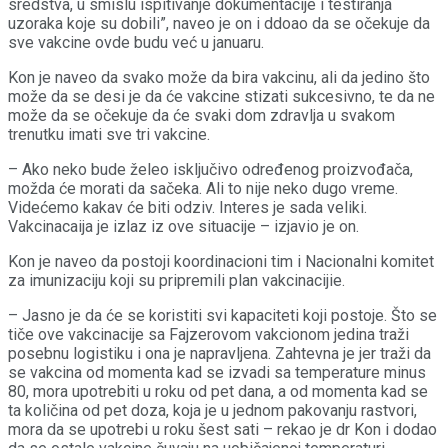
sredstva, u smislu ispitivanje dokumentacije i testiranja
uzoraka koje su dobili”, naveo je on i ddoao da se očekuje da
sve vakcine ovde budu već u januaru.
Kon je naveo da svako može da bira vakcinu, ali da jedino što
može da se desi je da će vakcine stizati sukcesivno, te da ne
može da se očekuje da će svaki dom zdravlja u svakom
trenutku imati sve tri vakcine.
– Ako neko bude želeo isključivo određenog proizvođača,
možda će morati da sačeka. Ali to nije neko dugo vreme.
Videćemo kakav će biti odziv. Interes je sada veliki.
Vakcinacaija je izlaz iz ove situacije – izjavio je on.
Kon je naveo da postoji koordinacioni tim i Nacionalni komitet
za imunizaciju koji su pripremili plan vakcinacijie.
– Jasno je da će se koristiti svi kapaciteti koji postoje. Što se
tiče ove vakcinacije sa Fajzerovom vakcionom jedina traži
posebnu logistiku i ona je napravljena. Zahtevna je jer traži da
se vakcina od momenta kad se izvadi sa temperature minus
80, mora upotrebiti u roku od pet dana, a od momenta kad se
ta količina od pet doza, koja je u jednom pakovanju rastvori,
mora da se upotrebi u roku šest sati – rekao je dr Kon i dodao