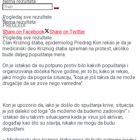
Nema rezultata
Pogledaj sve rezultate
0
Nema rezultata
PREGLEDI
Share on Facebook
Share on Twitter
Pogledaj sve rezultate
Član Kriznog štaba, epidemiolog Predrag Kon rekao je da je
medicinski deo Kriznog štaba spreman na protest, ukoliko
bude daljeg popuštanja mera.
On je istakao da su potpuno protiv bilo kakvih popuštanja i
organizovanja dočeka Nove godine, jer to bi, kako je rekao,
jako moglo da pogorša situaciju, “koja je još takva da ne može
drugačije da se zove nego vanredna”.
Kon je upozorio da, iako je došlo do spuštanja krive, situacija
je još daleko od toga “da možemo da budemo zadovoljni” i
istakao da u takvim situacijama kada je virus još aktivan,
događaji kao što su slavlja, nikako ne mogu da budu
dopušteni.
– Medicinski deo kriznog štaba mora da bude potpuno jasan i