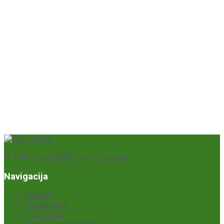
© 2026
TutinPRESS
- by-
IT-Impuls
Navigacija
Aktuelno
Pošalji vijest
Impressum