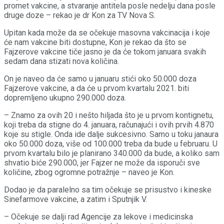
promet vakcine, a stvaranje antitela posle nedelju dana posle
druge doze – rekao je dr Kon za TV Nova S.
Upitan kada može da se očekuje masovna vakcinacija i koje
će nam vakcine biti dostupne, Kon je rekao da što se
Fajzerove vakcine tiče jasno je da će tokom januara svakih
sedam dana stizati nova količina.
On je naveo da će samo u januaru stići oko 50.000 doza
Fajzerove vakcine, a da će u prvom kvartalu 2021. biti
dopremljeno ukupno 290.000 doza.
– Znamo za ovih 20 i nešto hiljada što je u prvom kontignetu,
koji treba da stigne do 4. januara, računajući i ovih prvih 4.870
koje su stigle. Onda ide dalje sukcesivno. Samo u toku janaura
oko 50.000 doza, više od 100.000 treba da bude u februaru. U
prvom kvartalu bilo je planirano 340.000 da bude, a koliko sam
shvatio biće 290.000, jer Fajzer ne može da isporuči sve
količine, zbog ogromne potražnje – naveo je Kon.
Dodao je da paralelno sa tim očekuje se prisustvo i kineske
Sinefarmove vakcine, a zatim i Sputnjik V.
– Očekuje se dalji rad Agencije za lekove i medicinska