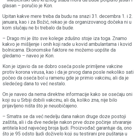
glasan – poručio je Kon.
Upitan kakve mere treba da budu na snazi 31. decembra 1. i 2.
januara, kao i za Božić, rekao je da organizovanog dočeka ni u
kom slučaju ne bi trebalo da bude.
– Drago mi je što sve kolege zdušno stoje iza toga. Znamo
kakvo je mišljenje i onih koji rade u kovid ambulantama i kovid
bolnicama. Ekonomske faktore ne možemo uopšte da
gledamo – naveo je Kon.
Kon je izjavio da se dobro oseća posle primljene vakcine
protiv korona virusa, kao i da je prvog dana posle nekoliko sati
počeo da oseća bol u ramenu gde je primio vakcinu, ali da je
sledećeg dana to već nestalo.
On je naveo da nema direktne informacije kako se osećaju oni
koji su u Srbiji dobili vakcinu, ali da, koliko zna, nije bilo
prijavljeno ništa što je neuobičajeno.
– Smatra se da već nedelju dana nakon druge doze postoji
zaštita, ali i da dve nedelje nakon prve doze počinje stvaranje
antitela kod najvećeg broja ljudi. Proizvođač garantuje da, ono
što je 95 odsto ljudi doživelo koji su testirani pre puštanja u