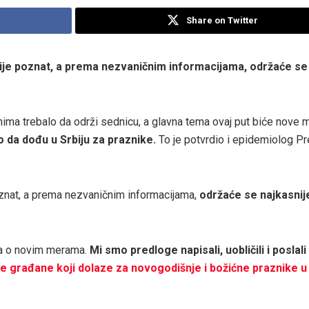
Share on Twitter
ije poznat, a prema nezvaničnim informacijama, održaće se
nima trebalo da održi sednicu, a glavna tema ovaj put biće nove 
 da dođu u Srbiju za praznike.
To je potvrdio i epidemiolog P
znat, a prema nezvaničnim informacijama,
održaće se najkasnij
ja o novim merama.
Mi smo predloge napisali, uobličili i poslali
e građane koji dolaze za novogodišnje i božićne praznike u 