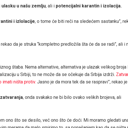
 ulasku u našu zemlju
, ali i
potencijalni karantin i izolacija.
tini i izlolacije
, o tome će biti reči na sledećem sastanku”, re
 rekao da je struka “kompletno predložila šta će da se radi”, ali i
znog štaba. Nema alternative, alternativa je ulazak velikog broja l
lizaciju u Srbiji, to ne može da se očekuje da Srbija izdrži.
Zatvar
imati ništa protiv.
Jasno je da mora tek da se raspravi”, rekao je
zatvaranja
, onda svakako ne bi bilo ovako velikih brojeva, ali
lem ono što se desilo, već ono što će doći. Mi moramo gledati un
ovim merama da malo smirimo to, sa ponašanjem kao da se ništa 