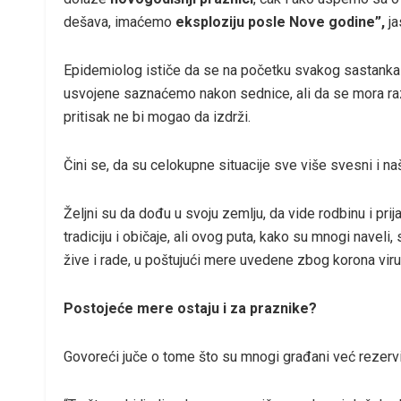
dešava, imaćemo
eksploziju posle Nove godine”,
ja
Epidemiolog ističe da se na početku svakog sastanka vr
usvojene saznaćemo nakon sednice, ali da se mora raz
pritisak ne bi mogao da izdrži.
Čini se, da su celokupne situacije sve više svesni i naš
Željni su da dođu u svoju zemlju, da vide rodbinu i pri
tradiciju i običaje, ali ovog puta, kako su mnogi navel
žive i rade, u poštujući mere uvedene zbog korona viru
Postojeće mere ostaju i za praznike?
Govoreći juče o tome što su mnogi građani već rezervis