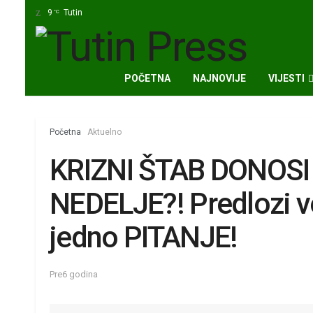
9
Tutin
°C
POČETNA
NAJNOVIJE
VIJESTI
Početna
Aktuelno
KRIZNI ŠTAB DONOS
NEDELJE?! Predlozi v
jedno PITANJE!
Pre6 godina