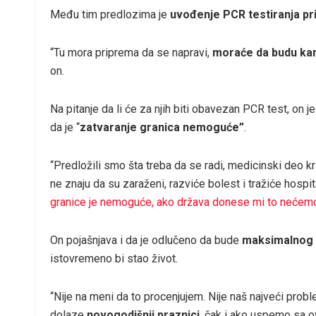
Među tim predlozima je
uvođenje PCR testiranja pri
“Tu mora priprema da se napravi,
moraće da budu karan
on.
Na pitanje da li će za njih biti obavezan PCR test, on je
da je “
zatvaranje granica nemoguće”
.
“Predložili smo šta treba da se radi, medicinski deo kri
ne znaju da su zaraženi, razviće bolest i tražiće hospita
granice je nemoguće, ako država donese mi to nećemo 
On pojašnjava i da je odlučeno da bude
maksimalnog 
istovremeno bi stao život.
“Nije na meni da to procenjujem. Nije naš najveći prob
dolaze
novogodišnji praznici
, čak i ako uspemo sa 