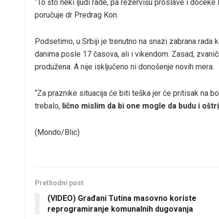
“To što neki ljudi rade, pa rezervišu proslave i dočeke
poručuje dr Predrag Kon.
Podsetimo, u Srbiji je trenutno na snazi zabrana rada k
danima posle 17 časova, ali i vikendom. Zasad, zvani
produžena. A nije isključeno ni donošenje novih mera.
“Za praznike situacija će biti teška jer će pritisak na bo
trebalo,
lično mislim da bi one mogle da budu i oštri
(Mondo/Blic)
Prethodni post
(VIDEO) Građani Tutina masovno koriste
reprogramiranje komunalnih dugovanja