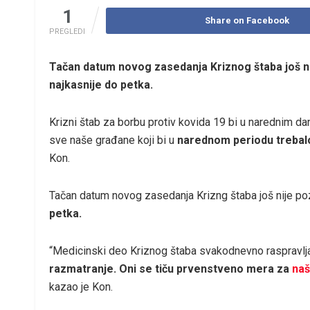
1
Share on Facebook
PREGLEDI
Tačan datum novog zasedanja Kriznog štaba još n
najkasnije do petka.
Krizni štab za borbu protiv kovida 19 bi u narednim da
sve naše građane koji bi u
narednom periodu trebalo
Kon.
Tačan datum novog zasedanja Krizng štaba još nije po
petka.
“Medicinski deo Kriznog štaba svakodnevno raspravl
razmatranje. Oni se tiču prvenstveno mera za
naš
kazao je Kon.