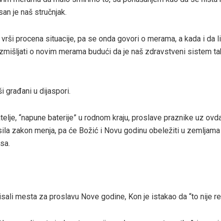
san je naš stručnjak.
ši procena situacije, pa se onda govori o merama, a kada i da li 
mišljati o novim merama budući da je naš zdravstveni sistem t
i građani u dijaspori.
jatelje, “napune baterije” u rodnom kraju, proslave praznike uz ovd
i, sila zakon menja, pa će Božić i Novu godinu obeležiti u zemljama
sa.
ali mesta za proslavu Nove godine, Kon je istakao da “to nije re