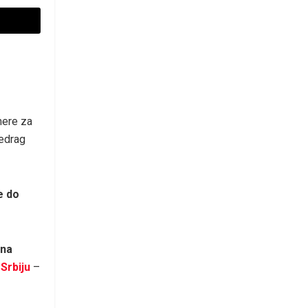
mere za
redrag
e do
 na
Srbiju
–