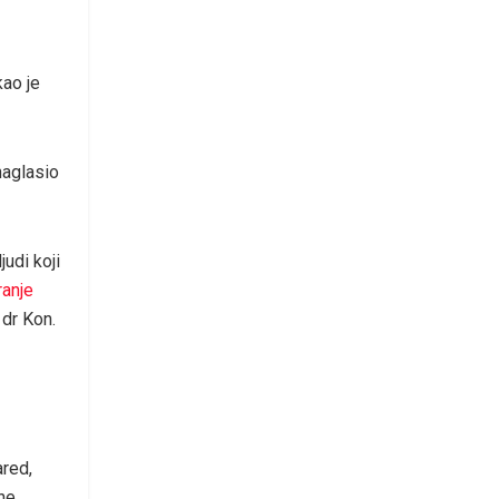
kao je
 naglasio
judi koji
anje
 dr Kon.
ared,
ne