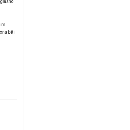
 glasno
nim
ona biti