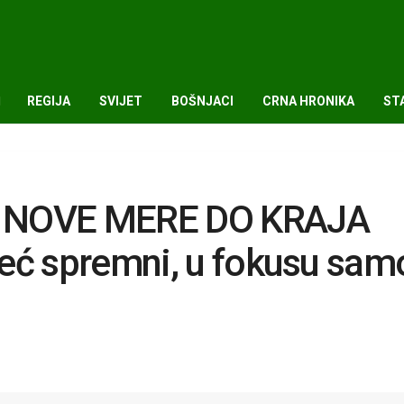
REGIJA
SVIJET
BOŠNJACI
CRNA HRONIKA
ST
I NOVE MERE DO KRAJA
eć spremni, u fokusu sam