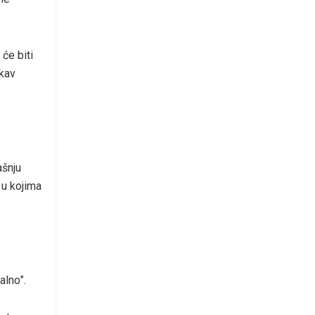
će biti
akav
ašnju
 u kojima
alno”.