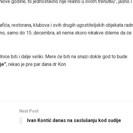
 Nove godine, to jednostavno nije realno u ovom trenutku”, jasno i
afića, restorana, klubova i svih drugih ugostiteljskih objekata rad
čno, samo do 15. decembra, ali nema skoro nikakve dileme da će 
lnice biti i dalje veliki. Mere će biti na snazi dokle god to bude
je”
, rekao je pre par dana dr Kon.
Next Post
Ivan Kontić danas na saslušanju kod sudije