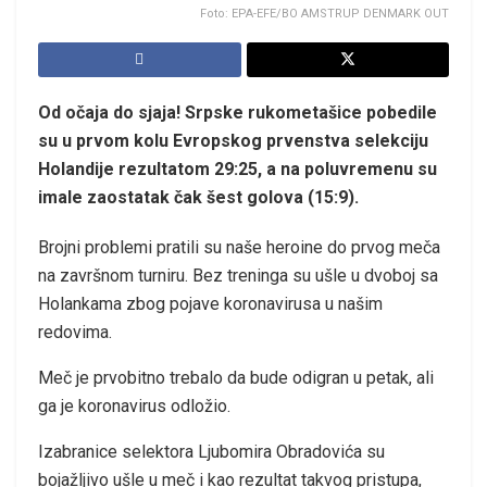
Foto: EPA-EFE/BO AMSTRUP DENMARK OUT
Od očaja do sjaja! Srpske rukometašice pobedile
su u prvom kolu Evropskog prvenstva selekciju
Holandije rezultatom 29:25, a na poluvremenu su
imale zaostatak čak šest golova (15:9).
Brojni problemi pratili su naše heroine do prvog meča
na završnom turniru. Bez treninga su ušle u dvoboj sa
Holankama zbog pojave koronavirusa u našim
redovima.
Meč je prvobitno trebalo da bude odigran u petak, ali
ga je koronavirus odložio.
Izabranice selektora Ljubomira Obradovića su
bojažljivo ušle u meč i kao rezultat takvog pristupa,