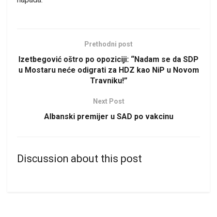
Prethodni post
Izetbegović oštro po opoziciji: “Nadam se da SDP
u Mostaru neće odigrati za HDZ kao NiP u Novom
Travniku!”
Next Post
Albanski premijer u SAD po vakcinu
Discussion about this post