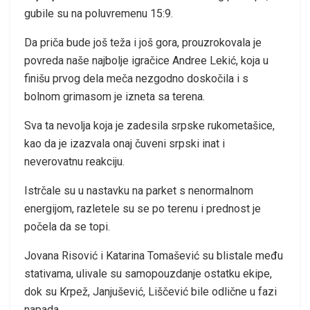
gubile su na poluvremenu 15:9.
Da priča bude još teža i još gora, prouzrokovala je
povreda naše najbolje igračice Andree Lekić, koja u
finišu prvog dela meča nezgodno doskočila i s
bolnom grimasom je izneta sa terena.
Sva ta nevolja koja je zadesila srpske rukometašice,
kao da je izazvala onaj čuveni srpski inat i
neverovatnu reakciju.
Istrčale su u nastavku na parket s nenormalnom
energijom, razletele su se po terenu i prednost je
počela da se topi.
Jovana Risović i Katarina Tomašević su blistale među
stativama, ulivale su samopouzdanje ostatku ekipe,
dok su Krpež, Janjušević, Liščević bile odlične u fazi
napada.