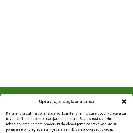
Upravljajte saglasnostima
Da bismo pružili najbolje iskustvo, koristimo tehnologije poput kolačića za
čuvanje i/ili pristup informacijama o uređaju. Saglasnost sa ovim
tehnologijama će nam omogućiti da obrađujemo podatke kao što su
© 2026
TutinPRESS
- by-
IT-Impuls
ponašanje pri pregledanju ili jedinstveni ID-ovi na ovoj veb lokaciji.