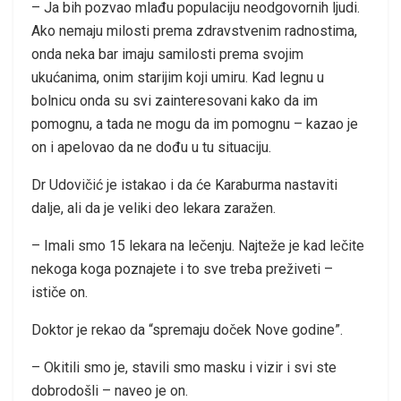
– Ja bih pozvao mlađu populaciju neodgovornih ljudi.
Ako nemaju milosti prema zdravstvenim radnostima,
onda neka bar imaju samilosti prema svojim
ukućanima, onim starijim koji umiru. Kad legnu u
bolnicu onda su svi zainteresovani kako da im
pomognu, a tada ne mogu da im pomognu – kazao je
on i apelovao da ne dođu u tu situaciju.
Dr Udovičić je istakao i da će Karaburma nastaviti
dalje, ali da je veliki deo lekara zaražen.
– Imali smo 15 lekara na lečenju. Najteže je kad lečite
nekoga koga poznajete i to sve treba preživeti –
ističe on.
Doktor je rekao da “spremaju doček Nove godine”.
– Okitili smo je, stavili smo masku i vizir i svi ste
dobrodošli – naveo je on.