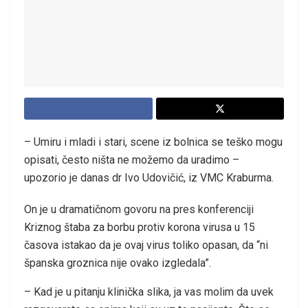
– Umiru i mladi i stari, scene iz bolnica se teško mogu
opisati, često ništa ne možemo da uradimo –
upozorio je danas dr Ivo Udovičić, iz VMC Kraburma.
On je u dramatičnom govoru na pres konferenciji
Kriznog štaba za borbu protiv korona virusa u 15
časova istakao da je ovaj virus toliko opasan, da “ni
španska groznica nije ovako izgledala”.
– Kad je u pitanju klinička slika, ja vas molim da uvek