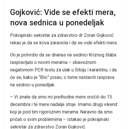
Gojković: Vide se efekti mera,
nova sednica u ponedeljak
Pokrajinski sekretar za zdravstvo dr Zoran Gojković
rekao je da se kriva zaravnila i da se vide efekti mera.
On je potvrdio da se dnanas na sednici Kriznog štaba
raspravljalo o novim merama – obaveznom
negativnom PCR testu za ulak u Srbiju i karantinu, i da
će se, kako je “Blic” pisao, o tome nastaviti rasprava
na sednici u ponedljak.
– Vi znate da smo mi prethodne mere oročili do 15.
decembra i te mere nadalje stoje. Imamo drugi vikend
koji je pod tim rigoroznim merama. Naravno da smo
pričali o svim problemima – istakao je pokrajinski
sekretar za zdravstvo Zoran Gojković.