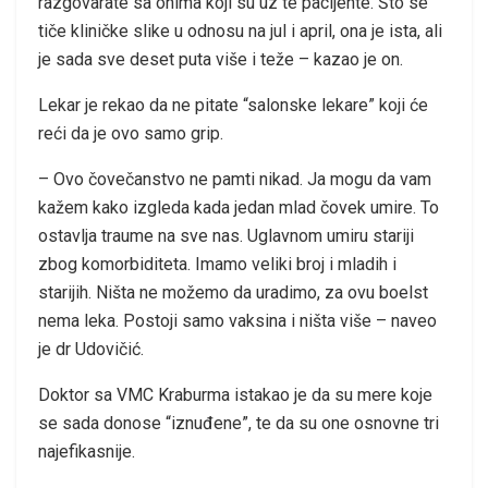
razgovarate sa onima koji su uz te pacijente. Što se
tiče kliničke slike u odnosu na jul i april, ona je ista, ali
je sada sve deset puta više i teže – kazao je on.
Lekar je rekao da ne pitate “salonske lekare” koji će
reći da je ovo samo grip.
– Ovo čovečanstvo ne pamti nikad. Ja mogu da vam
kažem kako izgleda kada jedan mlad čovek umire. To
ostavlja traume na sve nas. Uglavnom umiru stariji
zbog komorbiditeta. Imamo veliki broj i mladih i
starijih. Ništa ne možemo da uradimo, za ovu boelst
nema leka. Postoji samo vaksina i ništa više – naveo
je dr Udovičić.
Doktor sa VMC Kraburma istakao je da su mere koje
se sada donose “iznuđene”, te da su one osnovne tri
najefikasnije.