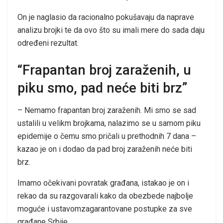
On je naglasio da racionalno pokušavaju da naprave
analizu brojki te da ovo što su imali mere do sada daju
određeni rezultat.
“Frapantan broj zaraženih, u
piku smo, pad neće biti brz”
– Nemamo frapantan broj zaraženih. Mi smo se sad
ustalili u velikm brojkama, nalazimo se u samom piku
epidemije o čemu smo pričali u prethodnih 7 dana –
kazao je on i dodao da pad broj zaraženih neće biti
brz.
Imamo očekivani povratak građana, istakao je on i
rekao da su razgovarali kako da obezbede najbolje
moguće i ustavomzagarantovane postupke za sve
građane Srbije.