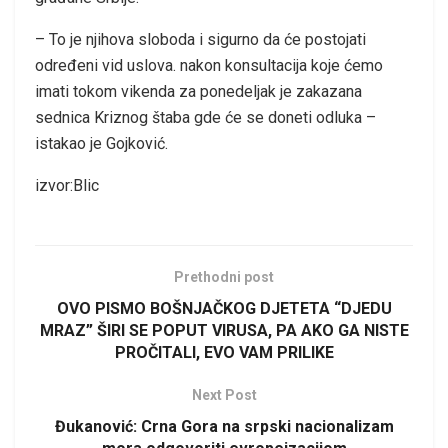
– To je njihova sloboda i sigurno da će postojati
određeni vid uslova. nakon konsultacija koje ćemo
imati tokom vikenda za ponedeljak je zakazana
sednica Kriznog štaba gde će se doneti odluka –
istakao je Gojković.
izvor:Blic
Prethodni post
OVO PISMO BOŠNJAČKOG DJETETA “DJEDU
MRAZ” ŠIRI SE POPUT VIRUSA, PA AKO GA NISTE
PROČITALI, EVO VAM PRILIKE
Next Post
Đukanović: Crna Gora na srpski nacionalizam