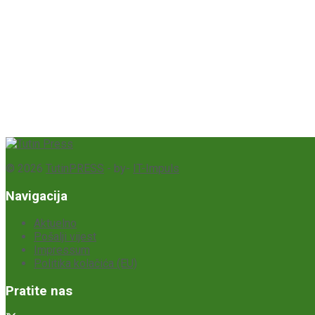
© 2026
TutinPRESS
- by-
IT-Impuls
Navigacija
Aktuelno
Pošalji vijest
Impressum
Politika kolačića (EU)
Pratite nas