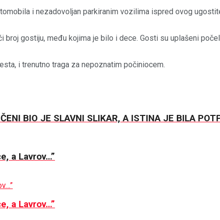
mobila i nezadovoljan parkiranim vozilima ispred ovog ugostiteljs
ći broj gostiju, među kojima je bilo i dece. Gosti su uplašeni poč
 mesta, i trenutno traga za nepoznatim počiniocem.
ENI BIO JE SLAVNI SLIKAR, A ISTINA JE BILA P
, a Lavrov…”
, a Lavrov…”