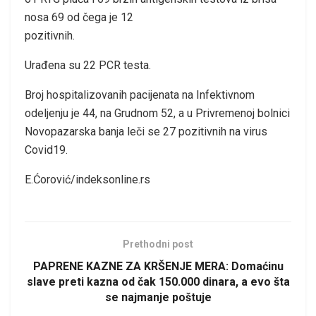
nosa 69 od čega je 12
pozitivnih.
Urađena su 22 PCR testa.
Broj hospitalizovanih pacijenata na Infektivnom
odeljenju je 44, na Grudnom 52, a u Privremenoj bolnici
Novopazarska banja leči se 27 pozitivnih na virus
Covid19.
E.Ćorović/indeksonline.rs
Prethodni post
PAPRENE KAZNE ZA KRŠENJE MERA: Domaćinu
slave preti kazna od čak 150.000 dinara, a evo šta
se najmanje poštuje