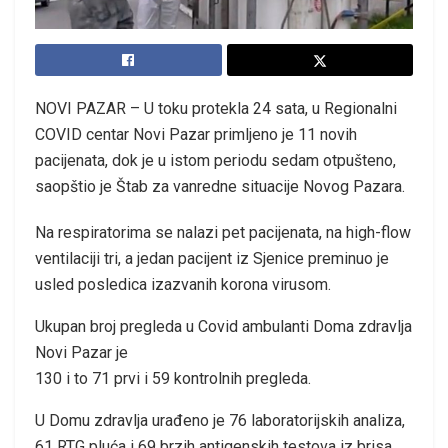
NOVI PAZAR – U toku protekla 24 sata, u Regionalni
COVID centar Novi Pazar primljeno je 11 novih
pacijenata, dok je u istom periodu sedam otpušteno,
saopštio je Štab za vanredne situacije Novog Pazara.
Na respiratorima se nalazi pet pacijenata, na high-flow
ventilaciji tri, a jedan pacijent iz Sjenice preminuo je
usled posledica izazvanih korona virusom.
Ukupan broj pregleda u Covid ambulanti Doma zdravlja
Novi Pazar je
130 i to 71 prvi i 59 kontrolnih pregleda.
U Domu zdravlja urađeno je 76 laboratorijskih analiza,
61 RTG pluća i 69 brzih antigenskih testova iz brisa