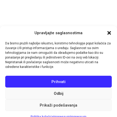
Upravljajte saglasnostima
Da bismo pružili najbolje iskustvo, koristimo tehnologije poput kolačića za
čuvanje i/ili pristup informacijama o uređaju. Saglasnost sa ovim
tehnologijama će nam omogućiti da obrađujemo podatke kao što su
ponašanje pri pregledanju ili jedinstveni ID-ovi na ovoj veb lokaciji.
Nepristanak ili povlačenje saglasnosti može negativno uticati na
© 2026
TutinPRESS
- by-
IT-Impuls
određene karakteristike i funkcije.
Navigacija
Prihvati
Aktuelno
Pošalji vijest
Impressum
Politika kolačića (EU)
Odbij
Pratite nas
Prikaži podešavanja
Politika kolačića
Impressum
Impressum