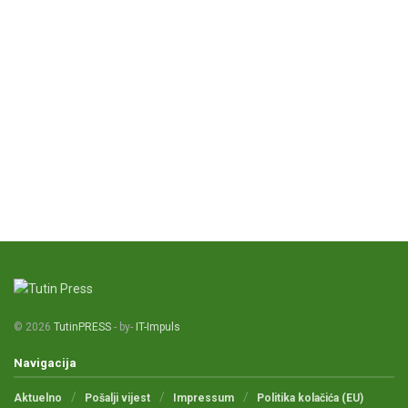
© 2026
TutinPRESS
- by-
IT-Impuls
Navigacija
Aktuelno
Pošalji vijest
Impressum
Politika kolačića (EU)