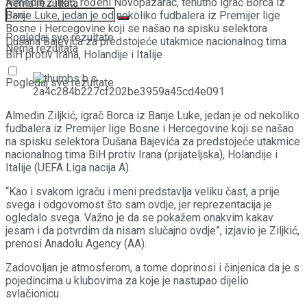
Almedin Ziljkić, rođeni Novopazarac, tenutno igrač Borca iz
Nema rezultata
Banje Luke, jedan je od nekoliko fudbalera iz Premijer lige
Bosne i Hercegovine koji se našao na spisku selektora
Pogledaj sve rezultate
Dušana Bajevića za predstojeće utakmice nacionalnog tima
Nema rezultata
BiH protiv Irana, Holandije i Italije
Pogledaj sve rezultate
Almedin Ziljkić, igrač Borca iz Banje Luke, jedan je od nekoliko
fudbalera iz Premijer lige Bosne i Hercegovine koji se našao
na spisku selektora Dušana Bajevića za predstojeće utakmice
nacionalnog tima BiH protiv Irana (prijateljska), Holandije i
Italije (UEFA Liga nacija A).
“Kao i svakom igraču i meni predstavlja veliku čast, a prije
svega i odgovornost što sam ovdje, jer reprezentacija je
ogledalo svega. Važno je da se pokažem onakvim kakav
jesam i da potvrdim da nisam slučajno ovdje”, izjavio je Ziljkić,
prenosi Anadolu Agency (AA).
Zadovoljan je atmosferom, a tome doprinosi i činjenica da je s
pojedincima u klubovima za koje je nastupao dijelio
svlačionicu.