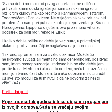
“Svi su dobri momci i od prvog susreta su me odlično
prihvatili. Znam dosta igrača, jer sam sa nekima igrao u
različitim klubovima kao recimo s Rahmanovićem, Tatarom,
Todorovićem i Danilovićem. Ne osjećam nikakav pritisak niti
problem što sam prvi put na okupljanju reprezentacije Bosne i
Hercegovine. Lijepo se osjećam, ovo je za mene vrhunac i
podstrek za dalji rad”, rekao je Ziljkić.
Ukoliko dobije priliku da debituje već sutra, u prijateljskoj
utakmici protiv Irana, Ziljkić naglašava da je spreman
“Iskreno, spreman sam za svaku utakmicu. Možda će
neskromno zvučati, ali mentalno sam generalno jak, pozitivac
sam, imam samopouzdanje i radovao bih se ako debitujem
protiv Irana. Međutim i ako se to ne desi, neću biti razočaran,
meni je stvarno čast što sam, tu a ako dobijem minutu uradit
ću sve što mogu i za tu minutu, a da ne govorim za nešto
više”. (AA)
Prethodni post
Prije tridesetak godina bili su ubijani i proganjani
iz svojih domova.Sada se vraćaju svojim