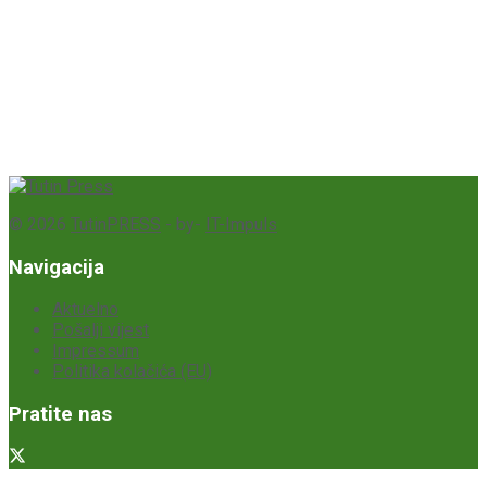
© 2026
TutinPRESS
- by-
IT-Impuls
Navigacija
Aktuelno
Pošalji vijest
Impressum
Politika kolačića (EU)
Pratite nas