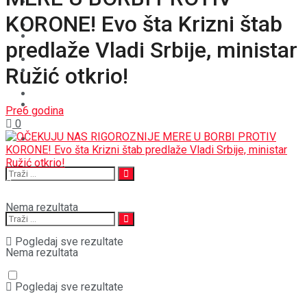
BOŠNJACI
KORONE! Evo šta Krizni štab
STAV
CRNA HRONIKA
predlaže Vladi Srbije, ministar
MAGAZIN
Ružić otkrio!
STAV
SPORT
MAGAZIN
Pre6 godina
0
SPORT
Nema rezultata
Pogledaj sve rezultate
Nema rezultata
Pogledaj sve rezultate