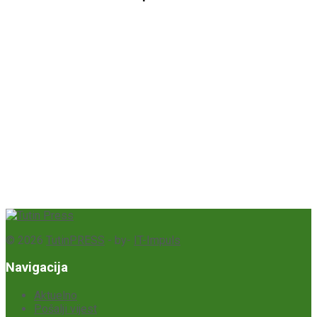
© 2026
TutinPRESS
- by-
IT-Impuls
Navigacija
Aktuelno
Pošalji vijest