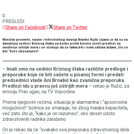
0
PREGLEDI
Share on Facebook
Share on Twitter
Ministar prosvete, nauke i tehnološkog razvoja Branko Ružić izjavio je da su na
današnjoj sednici Kriznog štaba za borbu protiv korone izneti predlozi za
uvođenje oštrijih mera i on očekuje da će takva biti i nova odluka države, što će
biti “brzo obznanjeno”.
–
Imali smo na sednici Kriznog štaba različite predloge i
preporuke koje će biti sažete u pisanoj formi i predati
predsednici vlade Ani Brnabić kao zvanična preporuka.
Predlozi idu u pravcu još oštrijih mera
– rekao je Ružić, za
emisiju Prav ugao, na TV Vojvodina.
Prema njegovim rečima, situacija je alarmantna i “apsorciona
mogućnost” bolnica se smanjuje, ne zbog manjka kapaciteta,
već zato što je, “kako je on razumeo”, oko deset odsto
zdravstvenih radnika zaraženo.
On je rekao da će “svakako ova preporuka zdravstvenog dela