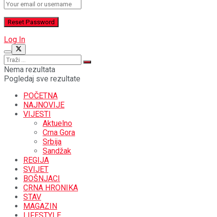
Log In
Nema rezultata
Pogledaj sve rezultate
POČETNA
NAJNOVIJE
VIJESTI
Aktuelno
Crna Gora
Srbija
Sandžak
REGIJA
SVIJET
BOŠNJACI
CRNA HRONIKA
STAV
MAGAZIN
LIFESTYLE