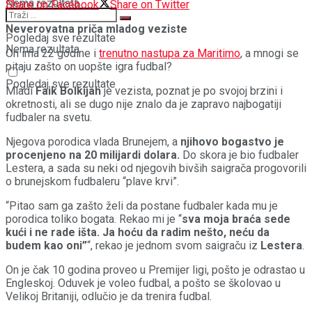
Nema rezultata
Share on Facebook
Share on Twitter
Neverovatna priča mladog veziste
Pogledaj sve rezultate
Nema rezultata
On ima 22 godine i
trenutno nastupa za Maritimo
, a mnogi se
pitaju zašto on uopšte igra fudbal?
Pogledaj sve rezultate
Mladi
Faik Bolkijah
je vezista, poznat je po svojoj brzini i
okretnosti, ali se dugo nije znalo da je zapravo najbogatiji
fudbaler na svetu.
Njegova porodica vlada Brunejem, a
njihovo bogastvo je
procenjeno na 20 milijardi dolara.
Do skora je bio fudbaler
Lestera, a sada su neki od njegovih bivših saigrača progovorili
o brunejskom fudbaleru “plave krvi”.
“Pitao sam ga zašto želi da postane fudbaler kada mu je
porodica toliko bogata. Rekao mi je “
sva moja braća sede
kući i ne rade išta. Ja hoću da radim nešto, neću da
budem kao oni”
“, rekao je jednom svom saigraču iz
Lestera
.
On je čak 10 godina proveo u Premijer ligi, pošto je odrastao u
Engleskoj. Oduvek je voleo fudbal, a pošto se školovao u
Velikoj Britaniji, odlučio je da trenira fudbal.