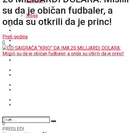
Sandžak
su da je običan fudbaler, a
REGIJA
Srbija
onda su otkrili da je princ!
SVIJET
REGIJA
Pre6 godina
BOŠNJACI
0
SVIJET
CRNA HRONIKA
BOŠNJACI
STAV
CRNA HRONIKA
MAGAZIN
STAV
SPORT
MAGAZIN
SPORT
0
PREGLEDI