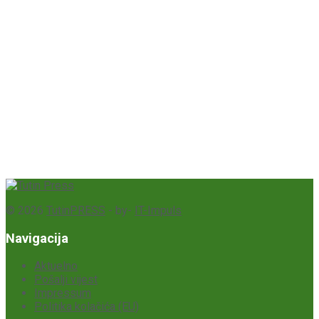
© 2026
TutinPRESS
- by-
IT-Impuls
Navigacija
Aktuelno
Pošalji vijest
Impressum
Politika kolačića (EU)