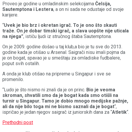
Proveo je godine u omladinskim selekcijama
Čelsija,
Sautemptona i Lestera
, a on ni sada ne odustaje od svoje
karijere.
“
Uvek je bio brz i okretan igrač. To je ono što skauti
traže. On je dobar timski igrač, a slava uopšte nije uticala
na njega”
, ističu ljudi iz stručnog štaba Sautemptona.
On je 2009. godine došao u taj klub,a bio je tu sve do 2013.
godine kada je otišao u Arsenal. Saigrači nisu imali pojma da
je on bogat, spavao je u smeštaju za omladiske fudbalere,
poput svih ostalih.
A onda je klub otišao na pripreme u Singapur i sve se
promenilo.
“Ludo je što nismo ni znali da je on princ.
Bio je veoma
skroman, shvatili smo da je bogat kada smo otišli na
turnir u Singapur. Tamo je dobio mnogo medijske pažnje,
ali da nije bilo toga mi ne bismo saznali da je bogat
“,
ispričao je jedan njegov saigrač iz juniorskih dana za “
Atletik
“.
Prethodni post