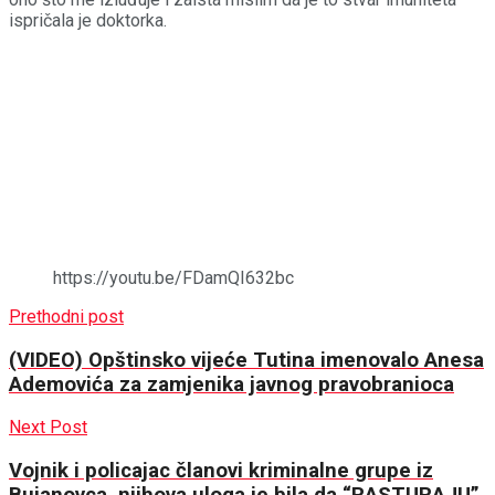
ispričala je doktorka.
https://youtu.be/FDamQI632bc
Prethodni post
(VIDEO) Opštinsko vijeće Tutina imenovalo Anesa
Ademovića za zamjenika javnog pravobranioca
Next Post
Vojnik i policajac članovi kriminalne grupe iz