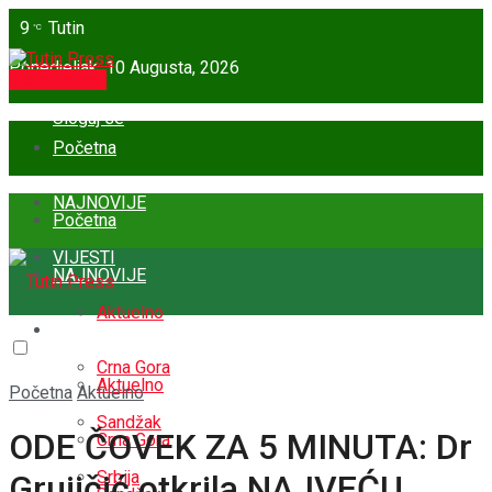
9
Tutin
°C
Ponedjeljak, 10 Augusta, 2026
Pošalji vijest
Uloguj se
Početna
NAJNOVIJE
Početna
VIJESTI
NAJNOVIJE
Aktuelno
VIJESTI
Crna Gora
Aktuelno
Početna
Aktuelno
Sandžak
ODE ČOVEK ZA 5 MINUTA: Dr
Crna Gora
Srbija
Grujičić otkrila NAJVEĆU