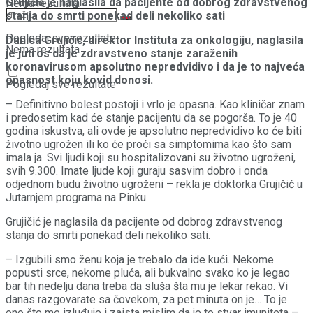
Grujičić je naglasila da pacijente od dobrog zdravstvenog
Nema rezultata
stanja do smrti ponekad deli nekoliko sati
Pogledaj sve rezultate
Danica Grujičić, direktor Instituta za onkologiju, naglasila
Nema rezultata
je jutros da je zdravstveno stanje zaraženih
koronavirusom apsolutno nepredvidivo i da je to najveća
opasnost koju kovid donosi.
Pogledaj sve rezultate
– Definitivno bolest postoji i vrlo je opasna. Kao kliničar znam
i predosetim kad će stanje pacijentu da se pogorša. To je 40
godina iskustva, ali ovde je apsolutno nepredvidivo ko će biti
životno ugrožen ili ko će proći sa simptomima kao što sam
imala ja. Svi ljudi koji su hospitalizovani su životno ugroženi,
svih 9.300. Imate ljude koji guraju sasvim dobro i onda
odjednom budu životno ugroženi – rekla je doktorka Grujičić u
Jutarnjem programa na Pinku.
Grujičić je naglasila da pacijente od dobrog zdravstvenog
stanja do smrti ponekad deli nekoliko sati.
– Izgubili smo ženu koja je trebalo da ide kući. Nekome
popusti srce, nekome pluća, ali bukvalno svako ko je legao
bar tih nedelju dana treba da sluša šta mu je lekar rekao. Vi
danas razgovarate sa čovekom, za pet minuta on je… To je
ono što me izluđuje i zaista mislim da je to stvar imuniteta –