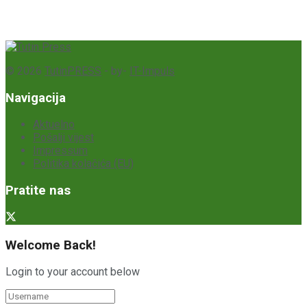
© 2026
TutinPRESS
- by-
IT-Impuls
Navigacija
Aktuelno
Pošalji vijest
Impressum
Politika kolačića (EU)
Pratite nas
Welcome Back!
Login to your account below