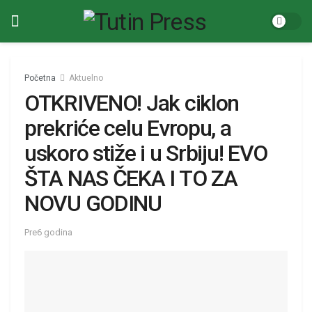
Početna
Aktuelno
OTKRIVENO! Jak ciklon
prekriće celu Evropu, a
uskoro stiže i u Srbiju! EVO
ŠTA NAS ČEKA I TO ZA
NOVU GODINU
Pre6 godina