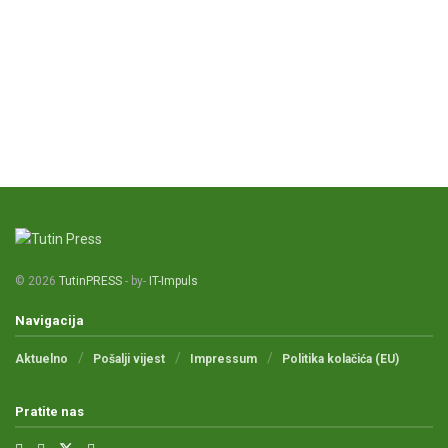
© 2026
TutinPRESS
- by-
IT-Impuls
Navigacija
Aktuelno
Pošalji vijest
Impressum
Politika kolačića (EU)
Pratite nas