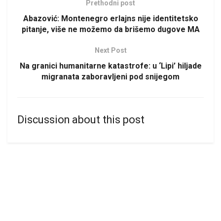
Prethodni post
Abazović: Montenegro erlajns nije identitetsko
pitanje, više ne možemo da brišemo dugove MA
Next Post
Na granici humanitarne katastrofe: u ‘Lipi’ hiljade
migranata zaboravljeni pod snijegom
Discussion about this post