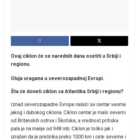
Ovaj ciklon će se narednih dana osetiti u Srbiji i
regionu.
Oluja uragana u severozapadnoj Evropi.
Šta će doneti ciklon sa Atlantika Srbiji i regionu?
Iznad severozapadne Evrope nalazi se centar veoma
jakog i dubokog ciklona. Ciklon centar je malo severni
od Britanskih ostrva i Škotske, a vrednost pritiska
pala je na manje od 948 mb. Ciklon je toliko jak i
izražen da je prečnika preko 1000 km i cele severne i