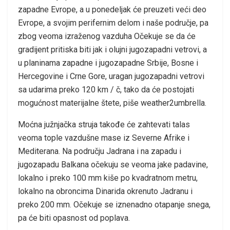
zapadne Evrope, a u ponedeljak će preuzeti veći deo
Evrope, a svojim perifernim delom i naše područje, pa
zbog veoma izraženog vazduha Očekuje se da će
gradijent pritiska biti jak i olujni jugozapadni vetrovi, a
u planinama zapadne i jugozapadne Srbije, Bosne i
Hercegovine i Crne Gore, uragan jugozapadni vetrovi
sa udarima preko 120 km / č, tako da će postojati
mogućnost materijalne štete, piše weather2umbrella.
Moćna južnjačka struja takođe će zahtevati talas
veoma tople vazdušne mase iz Severne Afrike i
Mediterana. Na području Jadrana i na zapadu i
jugozapadu Balkana očekuju se veoma jake padavine,
lokalno i preko 100 mm kiše po kvadratnom metru,
lokalno na obroncima Dinarida okrenuto Jadranu i
preko 200 mm. Očekuje se iznenadno otapanje snega,
pa će biti opasnost od poplava.