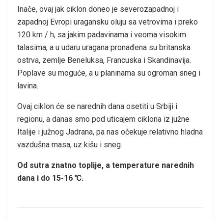
Inače, ovaj jak ciklon doneo je severozapadnoj i
zapadnoj Evropi uragansku oluju sa vetrovima i preko
120 km / h, sa jakim padavinama i veoma visokim
talasima, a u udaru uragana pronađena su britanska
ostrva, zemlje Beneluksa, Francuska i Skandinavija.
Poplave su moguće, a u planinama su ogroman sneg i
lavina.
Ovaj ciklon će se narednih dana osetiti u Srbiji i
regionu, a danas smo pod uticajem ciklona iz južne
Italije i južnog Jadrana, pa nas očekuje relativno hladna
vazdušna masa, uz kišu i sneg.
Od sutra znatno toplije, a temperature narednih
dana i do 15-16 ℃.