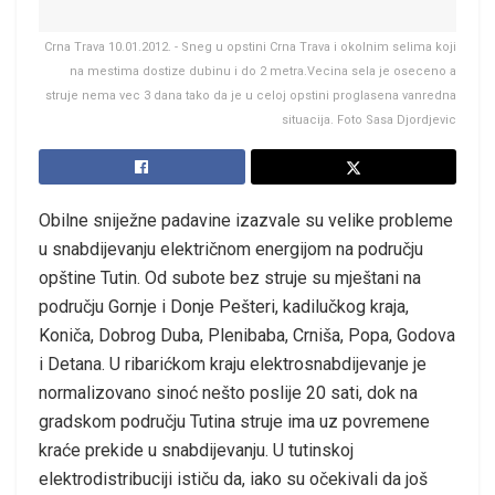
Crna Trava 10.01.2012. - Sneg u opstini Crna Trava i okolnim selima koji
na mestima dostize dubinu i do 2 metra.Vecina sela je oseceno a
struje nema vec 3 dana tako da je u celoj opstini proglasena vanredna
situacija. Foto Sasa Djordjevic
Obilne sniježne padavine izazvale su velike probleme
u snabdijevanju električnom energijom na području
opštine Tutin. Od subote bez struje su mještani na
području Gornje i Donje Pešteri, kadilučkog kraja,
Koniča, Dobrog Duba, Plenibaba, Crniša, Popa, Godova
i Detana. U ribarićkom kraju elektrosnabdijevanje je
normalizovano sinoć nešto poslije 20 sati, dok na
gradskom području Tutina struje ima uz povremene
kraće prekide u snabdijevanju. U tutinskoj
elektrodistribuciji ističu da, iako su očekivali da još