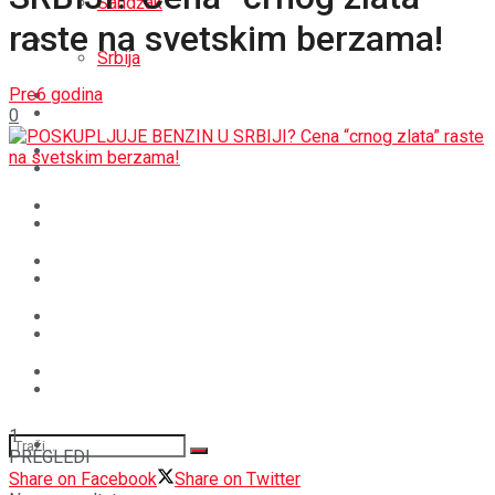
Sandžak
raste na svetskim berzama!
REGIJA
Srbija
Pre6 godina
SVIJET
REGIJA
0
BOŠNJACI
SVIJET
CRNA HRONIKA
BOŠNJACI
STAV
CRNA HRONIKA
MAGAZIN
STAV
SPORT
MAGAZIN
1
SPORT
PREGLEDI
Share on Facebook
Share on Twitter