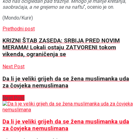
kod nas očigledan pad tražnje. Mnogo je manje kretanja,
saobraćaja, a ne grejemo se na naftu
“, ocenio je on.
(Mondo/Kurir)
Prethodni post
KRIZNI ŠTAB ZASEDA: SRBIJA PRED NOVIM
MERAMA! Lokali ostaju ZATVORENI tokom
vikenda, ograničenja se
Next Post
Da li je veliki grijeh da se žena muslimanka uda
za čovjeka nemuslimana
Next Post
Da li je veliki grijeh da se žena muslimanka uda
za čovjeka nemuslimana