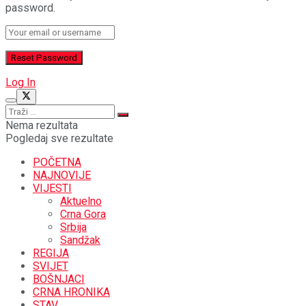
password.
Log In
Nema rezultata
Pogledaj sve rezultate
POČETNA
NAJNOVIJE
VIJESTI
Aktuelno
Crna Gora
Srbija
Sandžak
REGIJA
SVIJET
BOŠNJACI
CRNA HRONIKA
STAV