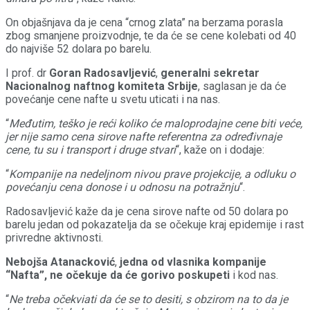
On objašnjava da je cena “crnog zlata” na berzama porasla
zbog smanjene proizvodnje, te da će se cene kolebati od 40
do najviše 52 dolara po barelu.
I prof. dr
Goran Radosavljević
,
generalni sekretar
Nacionalnog naftnog komiteta Srbije
, saglasan je da će
povećanje cene nafte u svetu uticati i na nas.
“
Međutim, teško je reći koliko će maloprodajne cene biti veće,
jer nije samo cena sirove nafte referentna za određivnaje
cene, tu su i transport i druge stvari
“, kaže on i dodaje:
“
Kompanije na nedeljnom nivou prave projekcije, a odluku o
povećanju cena donose i u odnosu na potražnju
“.
Radosavljević kaže da je cena sirove nafte od 50 dolara po
barelu jedan od pokazatelja da se očekuje kraj epidemije i rast
privredne aktivnosti.
Nebojša Atanacković
,
jedna od vlasnika kompanije
“Nafta”, ne očekuje da će gorivo poskupeti
i kod nas.
“
Ne treba očekviati da će se to desiti, s obzirom na to da je