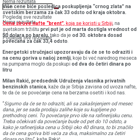
Nema rezultata
Više cene biće posledica poskupljenja “crnog zlata” na
svetskim berzama za čak 33 odsto od kraja oktobra.
Pogledaj sve rezultate
Nema rezultata
Cena sirove nafte “brent”
, koja se koristi u Srbiji
, na
svetskom tržištu
prvi put je od marta dostigla vrednost od
50 dolara po barelu
, tako da je
od 30. oktobra dosad
Pogledaj sve rezultate
povećana za čak 33,4 odsto
.
Energetski stručnjaci upozoravaju da će se to odraziti i
na cenu goriva u našoj zemlji
, koje bi već narednog meseca
na pumpama moglo da poskupi
od dva do četiri dinara po
litru
Milan Rakić, predsednik Udruženja vlasnika privatnih
benzinskih stanica
, kaže da je Srbija zavisna od uvoza nafte,
te da će se povećanje cena na berzama osetiti i kod nas.
“
Sigurno da će se to odraziti, ali sa zakašnjenjem od mesec
dana, jer se sada prodaju zalihe koje su kupljene po
prethodnoj ceni. To povećanje prvo ide na rafinerijsku cenu.
Treba očekivati da povećanje bude od pet do 10 odsto, a
kako je rafinerijska cena u Srbiji oko 40 dinara, to bi značilo
da će cena goriva biti veća za dva, maksimalno za četiri
dinara po litru
“, kaže Rakić.