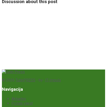
Discussion about this post
© 2026
TutinPRESS
- by-
IT-Impuls
Navigacija
Aktuelno
Pošalji vijest