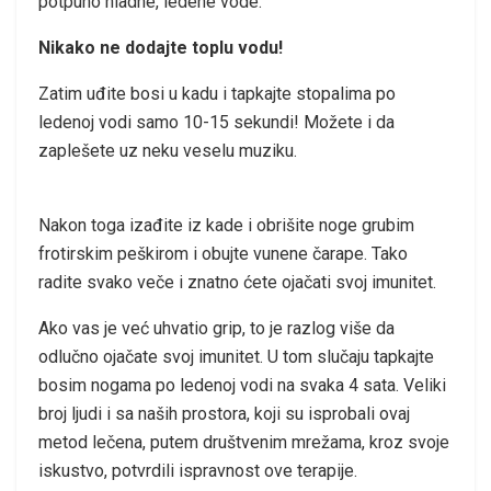
potpuno hladne, ledene vode.
Nikako ne dodajte toplu vodu!
Zatim uđite bosi u kadu i tapkajte stopalima po
ledenoj vodi samo 10-15 sekundi! Možete i da
zaplešete uz neku veselu muziku.
Nakon toga izađite iz kade i obrišite noge grubim
frotirskim peškirom i obujte vunene čarape. Tako
radite svako veče i znatno ćete ojačati svoj imunitet.
Ako vas je već uhvatio grip, to je razlog više da
odlučno ojačate svoj imunitet. U tom slučaju tapkajte
bosim nogama po ledenoj vodi na svaka 4 sata. Veliki
broj ljudi i sa naših prostora, koji su isprobali ovaj
metod lečena, putem društvenim mrežama, kroz svoje
iskustvo, potvrdili ispravnost ove terapije.