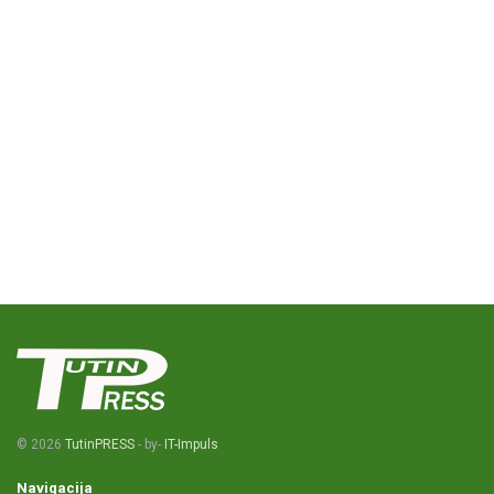
© 2026
TutinPRESS
- by-
IT-Impuls
Navigacija