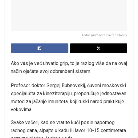
Foto: printscreen/facebook
Ako vas je već uhvatio grip, to je razlog više da na ovaj
način ojačate svoj odbranbeni sistem
Profesor doktor Sergej Bubnovskij, čuveni moskovski
specijalista za kineziterapiju, preporučuje jednostavan
metod za jačanje imuniteta, koji ruski narod praktikuje
vekovima.
Svake večeri, kad se vratite kući posle napornog
radnog dana, sipajte u kadu ili lavor 10-15 centimetara