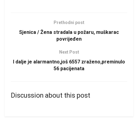
Prethodni post
Sjenica / Žena stradala u požaru, muškarac
povrijeđen
Next Post
I dalje je alarmantno,još 6557 zraženo,preminulo
56 pacijenata
Discussion about this post