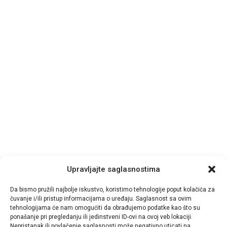
Upravljajte saglasnostima
Da bismo pružili najbolje iskustvo, koristimo tehnologije poput kolačića za
čuvanje i/ili pristup informacijama o uređaju. Saglasnost sa ovim
tehnologijama će nam omogućiti da obrađujemo podatke kao što su
ponašanje pri pregledanju ili jedinstveni ID-ovi na ovoj veb lokaciji.
Nepristanak ili povlačenje saglasnosti može negativno uticati na