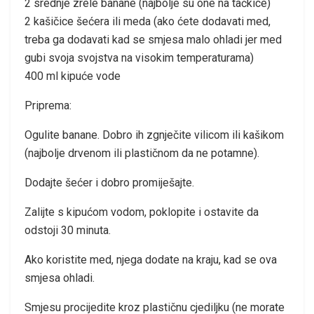
2 srednje zrele banane (najbolje su one na tačkice)
2 kašičice šećera ili meda (ako ćete dodavati med,
treba ga dodavati kad se smjesa malo ohladi jer med
gubi svoja svojstva na visokim temperaturama)
400 ml kipuće vode
Priprema:
Ogulite banane. Dobro ih zgnječite vilicom ili kašikom
(najbolje drvenom ili plastičnom da ne potamne).
Dodajte šećer i dobro promiješajte.
Zalijte s kipućom vodom, poklopite i ostavite da
odstoji 30 minuta.
Ako koristite med, njega dodate na kraju, kad se ova
smjesa ohladi.
Smjesu procijedite kroz plastičnu cjediljku (ne morate