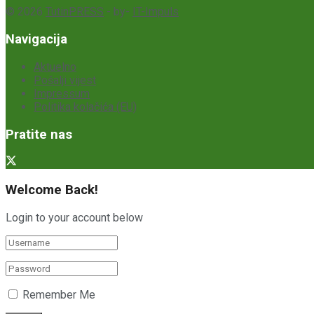
© 2026
TutinPRESS
- by-
IT-Impuls
Navigacija
Aktuelno
Pošalji vijest
Impressum
Politika kolačića (EU)
Pratite nas
Welcome Back!
Login to your account below
Remember Me