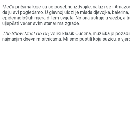
Među pričama koje su se posebno izdvojile, nalazi se i Amazon
da ju svi pogledamo. U glavnoj ulozi je mlada djevojka, balerina, 
epidemioloških mjera diljem svijeta. No ona ustraje u vježbi, a 
uljepšati večer svim stanarima zgrade.
The Show Must Go On
, veliki klasik Queena, muzička je pozadi
najmanjim dnevnim sitnicama. Mi smo pustili koju suzicu, a vjero