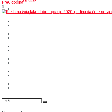
Sandžak
Pre6 godina
0
REGIJA
Srbija
SVIJET
REGIJA
BOŠNJACI
SVIJET
CRNA HRONIKA
BOŠNJACI
STAV
CRNA HRONIKA
MAGAZIN
STAV
SPORT
MAGAZIN
SPORT