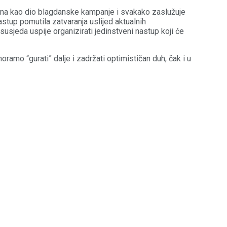
rana kao dio blagdanske kampanje i svakako zaslužuje
nastup pomutila zatvaranja uslijed aktualnih
usjeda uspije organizirati jedinstveni nastup koji će
ramo “gurati” dalje i zadržati optimističan duh, čak i u