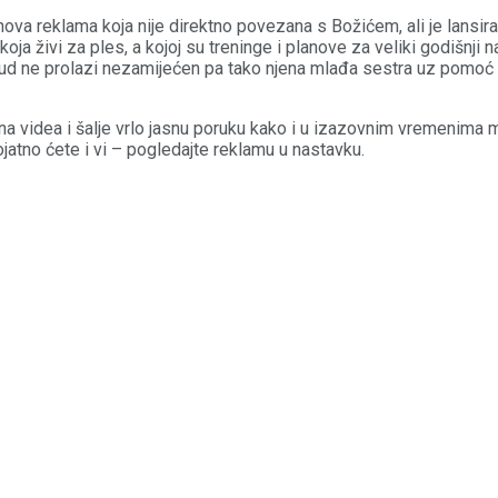
ova reklama koja nije direktno povezana s Božićem, ali je lansi
koja živi za ples, a kojoj su treninge i planove za veliki godišnji 
trud ne prolazi nezamijećen pa tako njena mlađa sestra uz pomoć s
na videa i šalje vrlo jasnu poruku kako i u izazovnim vremenima mo
jatno ćete i vi – pogledajte reklamu u nastavku.