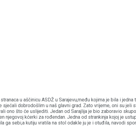
ranaca u aščinicu ASDŽ u Sarajevu,među kojima je bila i jedna tru
sjećali dobrodošlim u naš glavni grad. Zato vrijeme, oni su jeli st
li ono što će uslijediti. Jedan od Sarajlija je bio zaboravio sku
en njegovoj kćerki za rođendan. Jedna od strankinja kojoj je ustup
jila ga sebi,a kutiju vratila na stol odakle ju je i otuđila, navodi 