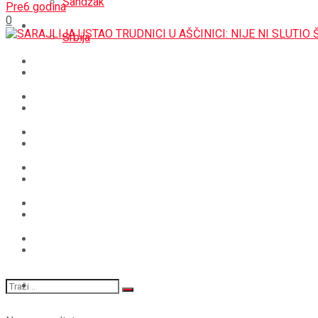
Sandžak
Pre6 godina
0
REGIJA
Srbija
SVIJET
REGIJA
BOŠNJACI
SVIJET
CRNA HRONIKA
BOŠNJACI
STAV
CRNA HRONIKA
MAGAZIN
STAV
SPORT
MAGAZIN
SPORT