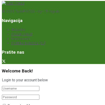
© 2026
TutinPRESS
- by-
IT-Impuls
Navigacija
Aktuelno
Pošalji vijest
Impressum
Politika kolačića (EU)
Pratite nas
Welcome Back!
Login to your account below