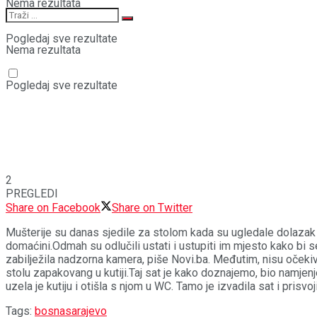
Nema rezultata
Pogledaj sve rezultate
Nema rezultata
Pogledaj sve rezultate
2
PREGLEDI
Share on Facebook
Share on Twitter
Mušterije su danas sjedile za stolom kada su ugledale dolazak st
domaćini.Odmah su odlučili ustati i ustupiti im mjesto kako bi se 
zabilježila nadzorna kamera, piše Novi.ba. Međutim, nisu očekiva
stolu zapakovang u kutiji.Taj sat je kako doznajemo, bio namjenj
uzela je kutiju i otišla s njom u WC. Tamo je izvadila sat i prisvo
Tags:
bosna
sarajevo