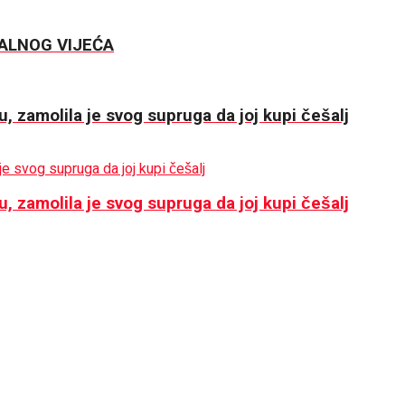
ALNOG VIJEĆA
 zamolila je svog supruga da joj kupi češalj
 zamolila je svog supruga da joj kupi češalj