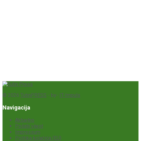
© 2026
TutinPRESS
- by-
IT-Impuls
Navigacija
Aktuelno
Pošalji vijest
Impressum
Politika kolačića (EU)