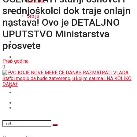
Sandžak
srednjoškolci dok traje onlajn
REGIJA
Srbija
nastava! Ovo je DETALJNO
SVIJET
UPUTSTVO Ministarstva
REGIJA
BOŠNJACI
prosvete
SVIJET
CRNA HRONIKA
Pre6 godina
BOŠNJACI
0
STAV
CRNA HRONIKA
MAGAZIN
STAV
SPORT
MAGAZIN
SPORT