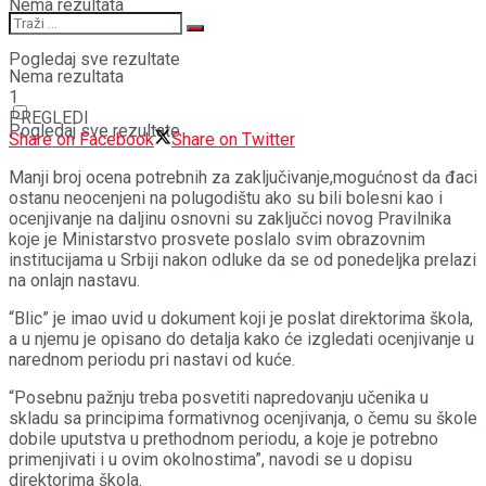
Nema rezultata
Pogledaj sve rezultate
Nema rezultata
1
PREGLEDI
Pogledaj sve rezultate
Share on Facebook
Share on Twitter
Manji broj ocena potrebnih za zaključivanje,mogućnost da đaci
ostanu neocenjeni na polugodištu ako su bili bolesni kao i
ocenjivanje na daljinu osnovni su zaključci novog Pravilnika
koje je Ministarstvo prosvete poslalo svim obrazovnim
institucijama u Srbiji nakon odluke da se od ponedeljka prelazi
na onlajn nastavu.
“Blic” je imao uvid u dokument koji je poslat direktorima škola,
a u njemu je opisano do detalja kako će izgledati ocenjivanje u
narednom periodu pri nastavi od kuće.
“Posebnu pažnju treba posvetiti napredovanju učenika u
skladu sa principima formativnog ocenjivanja, o čemu su škole
dobile uputstva u prethodnom periodu, a koje je potrebno
primenjivati i u ovim okolnostima”, navodi se u dopisu
direktorima škola.