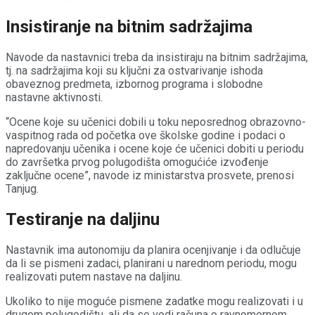
Insistiranje na bitnim sadržajima
Navode da nastavnici treba da insistiraju na bitnim sadržajima,
tj. na sadržajima koji su ključni za ostvarivanje ishoda
obaveznog predmeta, izbornog programa i slobodne
nastavne aktivnosti.
“Ocene koje su učenici dobili u toku neposrednog obrazovno-
vaspitnog rada od početka ove školske godine i podaci o
napredovanju učenika i ocene koje će učenici dobiti u periodu
do završetka prvog polugodišta omogućiće izvođenje
zaključne ocene”, navode iz ministarstva prosvete, prenosi
Tanjug.
Testiranje na daljinu
Nastavnik ima autonomiju da planira ocenjivanje i da odlučuje
da li se pismeni zadaci, planirani u narednom periodu, mogu
realizovati putem nastave na daljinu.
Ukoliko to nije moguće pismene zadatke mogu realizovati i u
drugom polugodištu, ali da se vodi računa o ravnomernom