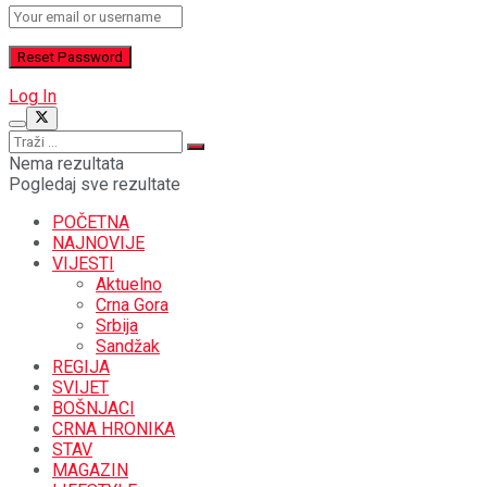
Log In
Nema rezultata
Pogledaj sve rezultate
POČETNA
NAJNOVIJE
VIJESTI
Aktuelno
Crna Gora
Srbija
Sandžak
REGIJA
SVIJET
BOŠNJACI
CRNA HRONIKA
STAV
MAGAZIN