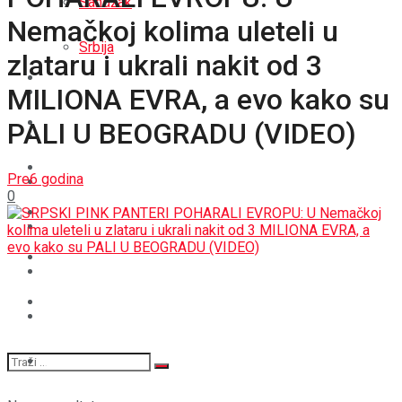
Sandžak
Nemačkoj kolima uleteli u
REGIJA
Srbija
zlataru i ukrali nakit od 3
SVIJET
MILIONA EVRA, a evo kako su
REGIJA
BOŠNJACI
PALI U BEOGRADU (VIDEO)
SVIJET
CRNA HRONIKA
Pre6 godina
BOŠNJACI
0
STAV
CRNA HRONIKA
MAGAZIN
STAV
SPORT
MAGAZIN
SPORT