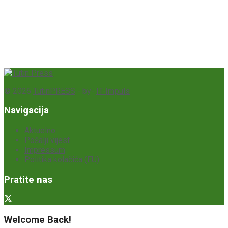
© 2026
TutinPRESS
- by-
IT-Impuls
Navigacija
Aktuelno
Pošalji vijest
Impressum
Politika kolačića (EU)
Pratite nas
Welcome Back!