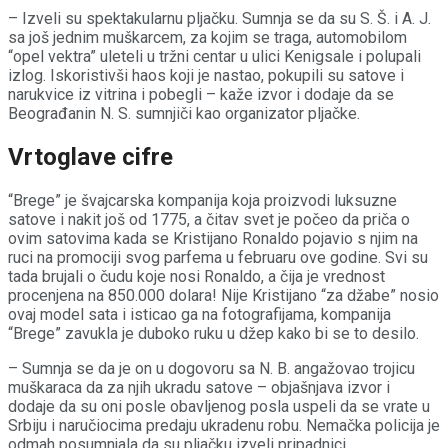
– Izveli su spektakularnu pljačku. Sumnja se da su S. Š. i A. J.
sa još jednim muškarcem, za kojim se traga, automobilom
“opel vektra” uleteli u tržni centar u ulici Kenigsale i polupali
izlog. Iskoristivši haos koji je nastao, pokupili su satove i
narukvice iz vitrina i pobegli – kaže izvor i dodaje da se
Beograđanin N. S. sumnjiči kao organizator pljačke.
Vrtoglave cifre
“Brege” je švajcarska kompanija koja proizvodi luksuzne
satove i nakit još od 1775, a čitav svet je počeo da priča o
ovim satovima kada se Kristijano Ronaldo pojavio s njim na
ruci na promociji svog parfema u februaru ove godine. Svi su
tada brujali o čudu koje nosi Ronaldo, a čija je vrednost
procenjena na 850.000 dolara! Nije Kristijano “za džabe” nosio
ovaj model sata i isticao ga na fotografijama, kompanija
“Brege” zavukla je duboko ruku u džep kako bi se to desilo.
– Sumnja se da je on u dogovoru sa N. B. angažovao trojicu
muškaraca da za njih ukradu satove – objašnjava izvor i
dodaje da su oni posle obavljenog posla uspeli da se vrate u
Srbiju i naručiocima predaju ukradenu robu. Nemačka policija je
odmah posumnjala da su pljačku izveli pripadnici