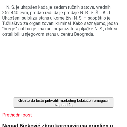
– N. S. je uhapšen kada je sedam ručnih satova, vrednih
352.440 evra, predao radi dalje prodaje N. B., S. Š. i A. J.
Uhapšeni su blizu stana u kome živi N. S. – saopštilo je
Tužilaštvo za organizovani kriminal. Kako saznajemo, jedan
“brege” sat bio je i na ruci organizatora pljačke N. S., dok su
ostali bili u njegovom stanu u centru Beograda.
Kliknite da biste prihvatili marketing kolačiće i omogućili
ovaj sadržaj
Prethodni post
Nenad Bjeković zbog koronavirusa primljen u