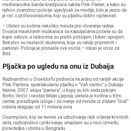
međunarodne bande kradljivaca nakita Pink Panter, a kako su
njihovi zvaničnici policije izjavljivali za medije, bilo je jasno da
je reč o profesionalcima, koji su pljačku dobro isplanirali.
– Uleteli su kolima nekoliko minuta pre otvaranja radnje.
Dvojica maskiranih muškaraca sa kapuljačama počela su da
kupe satove, a radnicima su pretili pištoljem i biber-sprejom.
Bekstvo su nastavili skuterima, koje su ranije pripremili i
parkirali. Policija je pronašla ova vozila – rekao je izvor za
Bild.
Pljačka po ugledu na onu iz Dubaija
Razbojništvo u Diseldorfu podseća na jednu od ranijih akcija
Pink Pantera, spektakularnu pljačku u “Vafi centru” u Dubaiju.
Naime, 2007. ekipa “pantera”, u kojoj su bili sada pokojni
Borko Ilinčić i nestali Milan Ljepoja, uletela je kolima u tržni
centar, porazbijala izloge i za manje od minuta iz zlatare “Graf”
odnela dragulje od 11 miliona evra.
Osumnjičeni, koji se terete za udruživanje radi vršenja krivičnih
dela, razbojništvo i prikrivanje, uhapšeni su u noći između
ponedeljka i utorka u Beogradu.