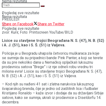
Nema rezultata
Pogledaj sve rezultate
1
Nema rezultata
PREGLEDI
Share on Facebook
Share on Twitter
Pogledaj sve rezultate
zvor: Kurir, Foto: Printscreen YouTube/BILD
Lisice su stavljene trojici Beograđana N. S. (47), N. B. (52)
i A. J. (51), kao i S. Š. (51) iz Valjeva.
Policija je u Beogradu uhapsila četvoricu muškaraca za koje
se sumnja da su pripadnici bande Pink Panter, a koji se terete
da su pre nekoliko dana u Nemačkoj opljačkali luksuznu
prodavnicu satova “Brege” i iz nje odneli robu vrednu tri
miliona evra! Lisice su stavljene trojici Beograđana N. S. (47),
N. B. (52) i A. J. (51), kao i S. Š. (51) iz Valjeva.
– Kod njih su nađeni 41 sat i zlatna narukvica luksuznog
švajcarskog brenda, čije je jedno od zaštitnih lica i fudbaler
Kristijano Ronaldo – kaže izvor i dodaje da su državljani Srbije
satove, kako se sumnja, ukrali iz prodavnice u Diseldorfu 14.
decembra.