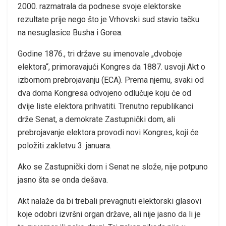
2000. razmatrala da podnese svoje elektorske
rezultate prije nego što je Vrhovski sud stavio tačku
na nesuglasice Busha i Gorea.
Godine 1876., tri države su imenovale „dvoboje
elektora“, primoravajući Kongres da 1887. usvoji Akt o
izbornom prebrojavanju (ECA). Prema njemu, svaki od
dva doma Kongresa odvojeno odlučuje koju će od
dvije liste elektora prihvatiti. Trenutno republikanci
drže Senat, a demokrate Zastupnički dom, ali
prebrojavanje elektora provodi novi Kongres, koji će
položiti zakletvu 3. januara.
Ako se Zastupnički dom i Senat ne slože, nije potpuno
jasno šta se onda dešava.
Akt nalaže da bi trebali prevagnuti elektorski glasovi
koje odobri izvršni organ države, ali nije jasno da li je