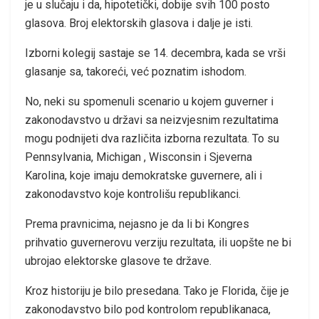
je u slučaju i da, hipotetički, dobije svih 100 posto
glasova. Broj elektorskih glasova i dalje je isti.
Izborni kolegij sastaje se 14. decembra, kada se vrši
glasanje sa, takoreći, već poznatim ishodom.
No, neki su spomenuli scenario u kojem guverner i
zakonodavstvo u državi sa neizvjesnim rezultatima
mogu podnijeti dva različita izborna rezultata. To su
Pennsylvania, Michigan , Wisconsin i Sjeverna
Karolina, koje imaju demokratske guvernere, ali i
zakonodavstvo koje kontrolišu republikanci.
Prema pravnicima, nejasno je da li bi Kongres
prihvatio guvernerovu verziju rezultata, ili uopšte ne bi
ubrojao elektorske glasove te države.
Kroz historiju je bilo presedana. Tako je Florida, čije je
zakonodavstvo bilo pod kontrolom republikanaca,