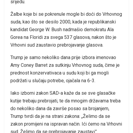
srijedu.
Žalbe koje bi se pokrenule mogle bi doći do Vrhovnog
suda, kao što se desilo 2000, kada je republikanski
kandidat George W. Bush nadmašio demokratu Ala
Gorea na Floridi za svega 537 glasova, nakon što je
Vrhovni sud zaustavio prebrojavanje glasova.
Trump je samo nekoliko dana prije izbora imenovao
Amy Coney Barret za sutkinju Vrhovnog suda, čime je
prednost konzervativaca u sudu koji bi ga mogli
podržati u slučaju potrebe, ojačala na 6-3.
Iako izborni zakon SAD-a kaže da se sve glasačke
kutije trebaju prebrojati, te da mnogim državama treba
do nekoliko dana da završe posao sa brojanjem,
Trump tvrdi da je na strani zakona: „Želimo da se
zakon promijeni na ispravan način. Ići ćemo na Vrhovni
sud. Želimo da se prebrojavanje zaustavi”.