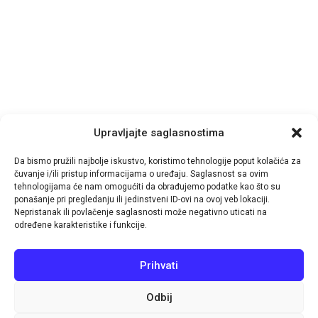
Upravljajte saglasnostima
Da bismo pružili najbolje iskustvo, koristimo tehnologije poput kolačića za
čuvanje i/ili pristup informacijama o uređaju. Saglasnost sa ovim
tehnologijama će nam omogućiti da obrađujemo podatke kao što su
ponašanje pri pregledanju ili jedinstveni ID-ovi na ovoj veb lokaciji.
Nepristanak ili povlačenje saglasnosti može negativno uticati na
© 2026
TutinPRESS
- by-
IT-Impuls
određene karakteristike i funkcije.
Navigacija
Prihvati
Aktuelno
Pošalji vijest
Impressum
Politika kolačića (EU)
Odbij
Pratite nas