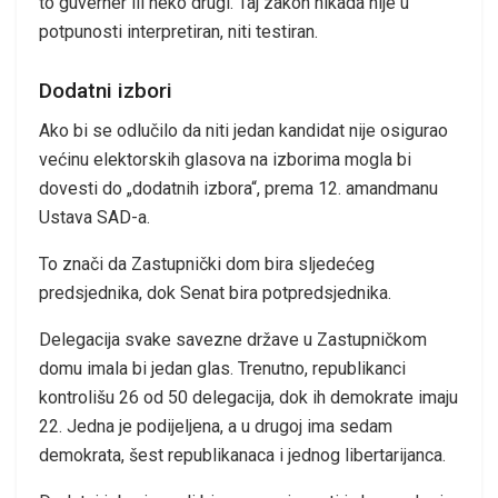
to guverner ili neko drugi. Taj zakon nikada nije u
potpunosti interpretiran, niti testiran.
Dodatni izbori
Ako bi se odlučilo da niti jedan kandidat nije osigurao
većinu elektorskih glasova na izborima mogla bi
dovesti do „dodatnih izbora“, prema 12. amandmanu
Ustava SAD-a.
To znači da Zastupnički dom bira sljedećeg
predsjednika, dok Senat bira potpredsjednika.
Delegacija svake savezne države u Zastupničkom
domu imala bi jedan glas. Trenutno, republikanci
kontrolišu 26 od 50 delegacija, dok ih demokrate imaju
22. Jedna je podijeljena, a u drugoj ima sedam
demokrata, šest republikanaca i jednog libertarijanca.