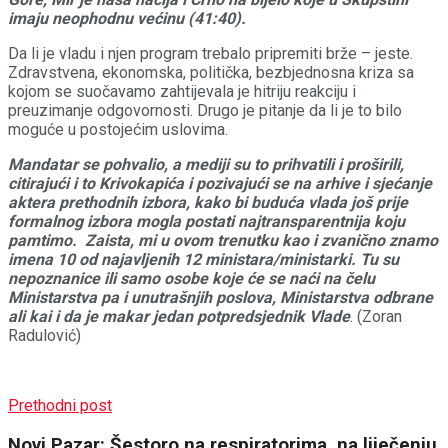
imaju neophodnu većinu (41:40).
Da li je vladu i njen program trebalo pripremiti brže – jeste.
Zdravstvena, ekonomska, politička, bezbjednosna kriza sa
kojom se suočavamo zahtijevala je hitriju reakciju i
preuzimanje odgovornosti. Drugo je pitanje da li je to bilo
moguće u postojećim uslovima.
Mandatar se pohvalio, a mediji su to prihvatili i proširili,
citirajući i to Krivokapića i pozivajući se na arhive i sjećanje
aktera prethodnih izbora, kako bi buduća vlada još prije
formalnog izbora mogla postati najtransparentnija koju
pamtimo. Zaista, mi u ovom trenutku kao i zvanično znamo
imena 10 od najavljenih 12 ministara/ministarki. Tu su
nepoznanice ili samo osobe koje će se naći na čelu
Ministarstva pa i unutrašnjih poslova, Ministarstva odbrane
ali kai i da je makar jedan potpredsjednik Vlade
. (Zoran
Radulović)
Prethodni post
Novi Pazar: Šestoro na respiratorima, na liječenju