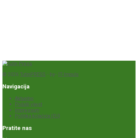
© 2026
TutinPRESS
- by-
IT-Impuls
Navigacija
Aktuelno
Pošalji vijest
Impressum
Politika kolačića (EU)
Pratite nas