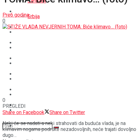
Sandžak
REGIJA
Pre6 godina
Srbija
0
SVIJET
REGIJA
BOŠNJACI
SVIJET
CRNA HRONIKA
BOŠNJACI
STAV
CRNA HRONIKA
MAGAZIN
STAV
0
SPORT
PREGLEDI
MAGAZIN
Share on Facebook
Share on Twitter
Neki će se nadati a neki strahovati da buduća vlada, je na
SPORT
klimavim nogama podrške nezadovoljnih, neće trajati dovoljno
dugo…