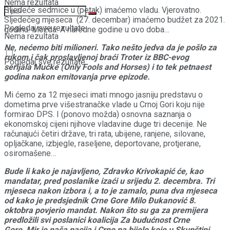
Nema rezultata
Sljedeće sedmice u (petak) imaćemo vladu. Vjerovatno.
Sljedećeg mjeseca (27. decembar) imaćemo budžet za 2021.
Pogledaj sve rezultate
godinu. Možda. A naredne godine u ovo doba…
Nema rezultata
Ne, nećemo biti milioneri. Tako nešto jedva da je pošlo za
rukom i čak proslavljenoj braći Troter iz BBC-evog
Pogledaj sve rezultate
serijala Mućke (Only Fools and Horses) i to tek petnaest
godina nakon emitovanja prve epizode.
Mi ćemo za 12 mjeseci imati mnogo jasniju predstavu o
dometima prve višestranačke vlade u Crnoj Gori koju nije
formirao DPS. I (ponovo možda) osnovna saznanja o
ekonomskoj cijeni njihove vladavine duge tri decenije. Ne
računajući četiri države, tri rata, ubijene, ranjene, silovane,
opljačkane, izbjegle, raseljene, deportovane, protjerane,
osiromašene…
Bude li kako je najavljeno, Zdravko Krivokapić će, kao
mandatar, pred poslanike izaći u srijedu 2. decembra. Tri
mjeseca nakon izbora i, a to je zamalo, puna dva mjeseca
od kako je predsjednik Crne Gore Milo Đukanović 8.
oktobra povjerio mandat. Nakon što su ga za premijera
predložili svi poslanici koalicija Za budućnost Crne
Gore, Mir je naša nacija i Crno na bijelo koje u Skupštini