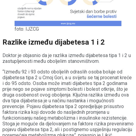
foto: IJZCG
Razlike između dijabetesa 1 i 2
Doktor je objasnio da je razlika između dijabetesa tipa 1 i 2 u
zastupljenosti među oboljelim stanovništvom.
“Između 92 i 93 odsto oboljelih odraslih osoba boluje od
dijabetesa tipa 2 u Crnoj Gori, a u svijetu se taj procenat kreće
i do 95 odsto. Osoba može imati dijabetes tipa 2 godinama
prije nego se pojave simptomi bolesti i bolest otkrije, što je
druga osobenost ovog oboljenja. Ključna razlika između ova
dva tipa dijabetesa je u načinu nastanka i mogućnosti
prevencije. Pojavu dijabetesa tipa 2 opredjeljuje prisustvo
faktora rizika koji dovode do nasljednih promjena u
funkcionisanju našeg metabolizma i insulinske rezistencije.
Stoga je moguće da djelovanjem na faktore rizika preveniramo
pojavu dijabetesa tipa 2, ali i postignemo uspješniju regulaciju
poremećaja metabolizma glukoze”, pojasnio je Likić.