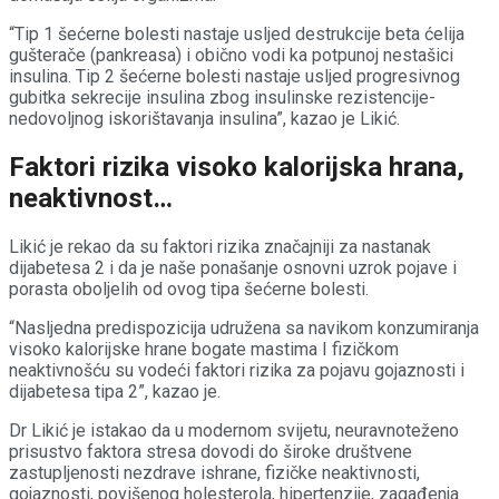
“Tip 1 šećerne bolesti nastaje usljed destrukcije beta ćelija
gušterače (pankreasa) i obično vodi ka potpunoj nestašici
insulina. Tip 2 šećerne bolesti nastaje usljed progresivnog
gubitka sekrecije insulina zbog insulinske rezistencije-
nedovoljnog iskorištavanja insulina”, kazao je Likić.
Faktori rizika visoko kalorijska hrana,
neaktivnost…
Likić je rekao da su faktori rizika značajniji za nastanak
dijabetesa 2 i da je naše ponašanje osnovni uzrok pojave i
porasta oboljelih od ovog tipa šećerne bolesti.
“Nasljedna predispozicija udružena sa navikom konzumiranja
visoko kalorijske hrane bogate mastima I fizičkom
neaktivnošću su vodeći faktori rizika za pojavu gojaznosti i
dijabetesa tipa 2”, kazao je.
Dr Likić je istakao da u modernom svijetu, neuravnoteženo
prisustvo faktora stresa dovodi do široke društvene
zastupljenosti nezdrave ishrane, fizičke neaktivnosti,
gojaznosti, povišenog holesterola, hipertenzije, zagađenja