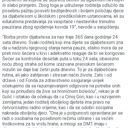
ili slabo primjetni. Zbog toga je udruženje roditelja odlučilo da
posebnu pažnju posveti bezbjednosti i boljem položaju djece
sa dijabetesom u školskim i predškolskim ustanovama, ali su
edukativna predavanja za vaspitače i nastavnike trenutno
pauzirana zbog epidemije kovida 19”, navode u saopštenju.
“Borba protiv dijabetesa za nas traje 365 dana godišnje 24
sata dnevno. Svaki roditelj koji ima dijete sa dijabetesom zna
da u nadzoru njegovog stanja nema pauze, stalno mora da se
prati nivo šećera u krvi i adekvatno reaguje da bi se korigovao.
Šećer se kontroliše desetak puta u toku 24 sata, obavezno
noću zbog straha od kome izazvane preniskim šećerom.
Inzulin se daje bar četiri puta dnevno. To je za dijabetičare
rutina, ali jako zahtjevan i stresan način života. Zato i od
države i od Fonda za zdravstveno osiguranje uvijek
očekujemo da sa razumijevanjem odgovore na potrebe onih
koji su prinuđeni da žive sa hroničnom bolešću”, rekao je dr
Gulić i istakao da očekuju da i u Crnoj Gori, kao i u razvijenim
zemljama, jedan roditelj oboljelog djeteta ima pravo na
četvorosatno radno vrijeme, kao i da se odobri socijalna
naknada oboljeloj djeci. “Ona je u potpunosti opravdana jer se
radi o osobama na posebnom režimu ishrane i sa većim
troškovima za tu vrstu hrane, a mnogi sa DM1 imaju i