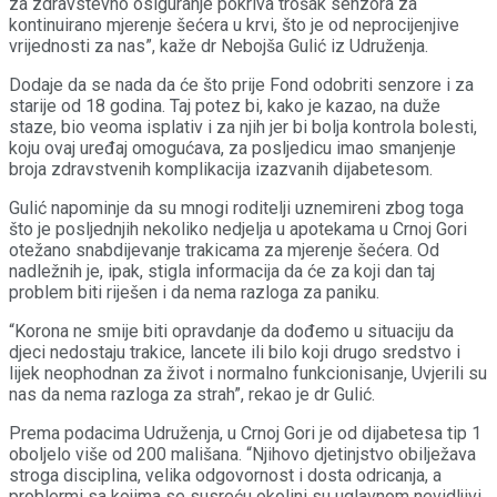
za zdravstevno osiguranje pokriva trošak senzora za
kontinuirano mjerenje šećera u krvi, što je od neprocijenjive
vrijednosti za nas”, kaže dr Nebojša Gulić iz Udruženja.
Dodaje da se nada da će što prije Fond odobriti senzore i za
starije od 18 godina. Taj potez bi, kako je kazao, na duže
staze, bio veoma isplativ i za njih jer bi bolja kontrola bolesti,
koju ovaj uređaj omogućava, za posljedicu imao smanjenje
broja zdravstvenih komplikacija izazvanih dijabetesom.
Gulić napominje da su mnogi roditelji uznemireni zbog toga
što je posljednjih nekoliko nedjelja u apotekama u Crnoj Gori
otežano snabdijevanje trakicama za mjerenje šećera. Od
nadležnih je, ipak, stigla informacija da će za koji dan taj
problem biti riješen i da nema razloga za paniku.
“Korona ne smije biti opravdanje da dođemo u situaciju da
djeci nedostaju trakice, lancete ili bilo koji drugo sredstvo i
lijek neophodnan za život i normalno funkcionisanje, Uvjerili su
nas da nema razloga za strah”, rekao je dr Gulić.
Prema podacima Udruženja, u Crnoj Gori je od dijabetesa tip 1
oboljelo više od 200 mališana. “Njihovo djetinjstvo obilježava
stroga disciplina, velika odgovornost i dosta odricanja, a
problermi sa kojima se susreću okolini su uglavnom nevidljivi