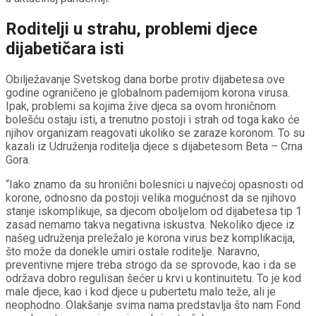
Roditelji u strahu, problemi djece
dijabetičara isti
Obilježavanje Svetskog dana borbe protiv dijabetesa ove
godine ograničeno je globalnom pademijom korona virusa.
Ipak, problemi sa kojima žive djeca sa ovom hroničnom
bolešću ostaju isti, a trenutno postoji i strah od toga kako će
njihov organizam reagovati ukoliko se zaraze koronom. To su
kazali iz Udruženja roditelja djece s dijabetesom Beta – Crna
Gora.
“Iako znamo da su hronični bolesnici u najvećoj opasnosti od
korone, odnosno da postoji velika mogućnost da se njihovo
stanje iskomplikuje, sa djecom oboljelom od dijabetesa tip 1
zasad nemamo takva negativna iskustva. Nekoliko djece iz
našeg udruženja preležalo je korona virus bez komplikacija,
što može da donekle umiri ostale roditelje. Naravno,
preventivne mjere treba strogo da se sprovode, kao i da se
održava dobro regulisan šećer u krvi u kontinuitetu. To je kod
male djece, kao i kod djece u pubertetu malo teže, ali je
neophodno. Olakšanje svima nama predstavlja što nam Fond