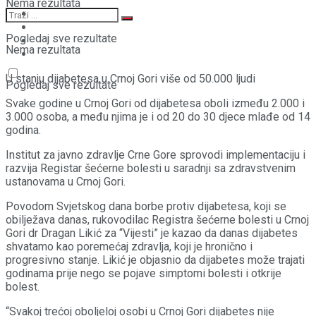
Nema rezultata
Pogledaj sve rezultate
Nema rezultata
U stanju dijabetesa u Crnoj Gori više od 50.000 ljudi
Pogledaj sve rezultate
Svake godine u Crnoj Gori od dijabetesa oboli između 2.000 i
3.000 osoba, a među njima je i od 20 do 30 djece mlađe od 14
godina.
Institut za javno zdravlje Crne Gore sprovodi implementaciju i
razvija Registar šećerne bolesti u saradnji sa zdravstvenim
ustanovama u Crnoj Gori.
Povodom Svjetskog dana borbe protiv dijabetesa, koji se
obilježava danas, rukovodilac Registra šećerne bolesti u Crnoj
Gori dr Dragan Likić za “Vijesti” je kazao da danas dijabetes
shvatamo kao poremećaj zdravlja, koji je hronično i
progresivno stanje. Likić je objasnio da dijabetes može trajati
godinama prije nego se pojave simptomi bolesti i otkrije
bolest.
“Svakoj trećoj oboljeloj osobi u Crnoj Gori dijabetes nije