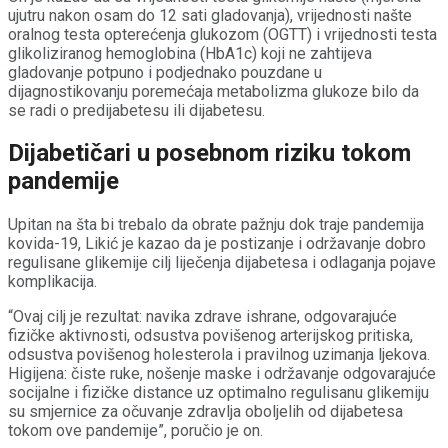
ujutru nakon osam do 12 sati gladovanja), vrijednosti našte
oralnog testa opterećenja glukozom (OGTT) i vrijednosti testa
glikoliziranog hemoglobina (HbA1c) koji ne zahtijeva
gladovanje potpuno i podjednako pouzdane u
dijagnostikovanju poremećaja metabolizma glukoze bilo da
se radi o predijabetesu ili dijabetesu.
Dijabetičari u posebnom riziku tokom
pandemije
Upitan na šta bi trebalo da obrate pažnju dok traje pandemija
kovida-19, Likić je kazao da je postizanje i održavanje dobro
regulisane glikemije cilj liječenja dijabetesa i odlaganja pojave
komplikacija.
“Ovaj cilj je rezultat: navika zdrave ishrane, odgovarajuće
fizičke aktivnosti, odsustva povišenog arterijskog pritiska,
odsustva povišenog holesterola i pravilnog uzimanja ljekova.
Higijena: čiste ruke, nošenje maske i održavanje odgovarajuće
socijalne i fizičke distance uz optimalno regulisanu glikemiju
su smjernice za očuvanje zdravlja oboljelih od dijabetesa
tokom ove pandemije”, poručio je on.