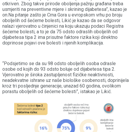
otkriven. Zbog takve prirode oboljenja pažnju građana treba
usmjeriti na preventivne mjere i skrining dijabetesa”, kazao je
on.Na pitanje zašto je Crna Gora u evropskom vrhu po broju
oboljelih od šećerne bolesti, Likić je kazao da se odgovor
nalazi vjerovatno u činjenici na koju ukazuju podaci Registra
šećerne bolesti, a to je da 75 odsto odraslih oboljelih od
dijabetesa tipa 2 ima prisutne faktore rizika koji direktno
doprinose pojavi ove bolesti i njenih komplikacija.
“Podsjetimo se da su 98 odsto oboljelih osoba odrasle
osobe od kojih do 93 odsto boluje od dijabetesa tipa 2.
Vjerovatno je široka zastupljenost fizičke neaktivnosti,
neadekvatne ishrane uz naše biološke osobenosti, doprinijela
kroz tri posljednje generacije, unazad 60 godina, ovolikom
porastu oboljelih od šećerne bolesti”, istakao je Likić.