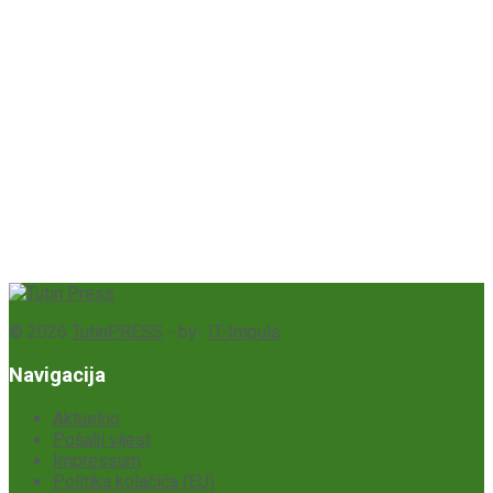
© 2026
TutinPRESS
- by-
IT-Impuls
Navigacija
Aktuelno
Pošalji vijest
Impressum
Politika kolačića (EU)