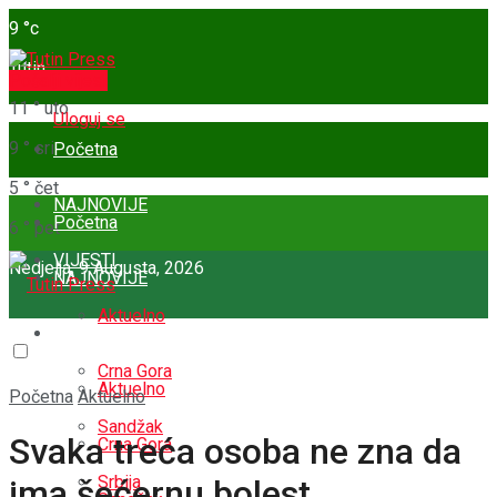
9
°c
Tutin
Pošalji vijest
11
°
uto
Uloguj se
9
°
sri
Početna
5
°
čet
NAJNOVIJE
Početna
6
°
pet
VIJESTI
Nedjelja, 9 Augusta, 2026
NAJNOVIJE
Aktuelno
VIJESTI
Crna Gora
Aktuelno
Početna
Aktuelno
Sandžak
Svaka treća osoba ne zna da
Crna Gora
Srbija
ima šećernu bolest