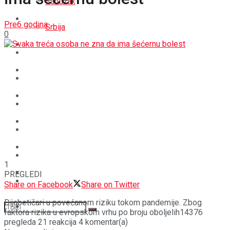
Sandžak
REGIJA
Pre6 godina
Srbija
0
SVIJET
REGIJA
BOŠNJACI
SVIJET
CRNA HRONIKA
BOŠNJACI
STAV
CRNA HRONIKA
MAGAZIN
STAV
1
SPORT
PREGLEDI
MAGAZIN
Share on Facebook
Share on Twitter
Dijabetičari u povećanom riziku tokom pandemije. Zbog
SPORT
faktora rizika u evropskom vrhu po broju oboljelih14376
pregleda 21 reakcija 4 komentar(a)