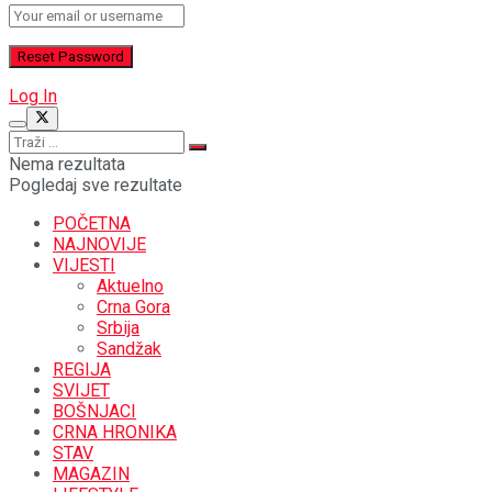
Log In
Nema rezultata
Pogledaj sve rezultate
POČETNA
NAJNOVIJE
VIJESTI
Aktuelno
Crna Gora
Srbija
Sandžak
REGIJA
SVIJET
BOŠNJACI
CRNA HRONIKA
STAV
MAGAZIN