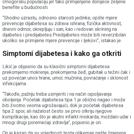
crnogorsku populaciju jer tako primijenjene donijeće željene
benefite u budućnosti.
“Shodno uzrastu, odnosno starosti jedinke, opšte mjere
prevencije dijabetesa su zdrava ishrana, fizička aktivnost,
dnevni odmor, okrepljuju i san, kao i redovan skrining na
dijabetes i predijabetes.Predijabetes može biti reverzibilan
ukoliko se primijene mjere prevencije i ljekovi”, istakao je.
Simptomi dijabetesa i kako ga otkriti
Likić je objasnio da su klasični simptomi dijabetesa
prekomjerno mokrenje, prekomjerna žeđ, gubitak u težini čak i
uz povećan unos hrane, umor, mučnina, povraćanje i sklonost
infekcijama.
“Takođe, pažnju treba usmjeriti i na način ispoljavanja
oboljenja. Početak dijabetesa tipa 1 je obično nagao i može
biti životno veoma ugrožavajući, dok je početak dijabetesa
tipa 2 spor, ali nažalost često se prvo otkriju njegove
komplikacije, kao što je akutni infarkt miokarda, moždani udar i
mnogi drugi poremećaji zdravlja”, pojasnio je on.
On je kazao da su vrijednosti testa glikemije našte (mjerena