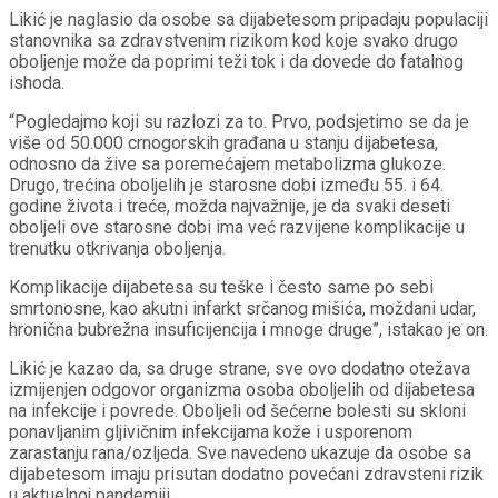
Likić je naglasio da osobe sa dijabetesom pripadaju populaciji
stanovnika sa zdravstvenim rizikom kod koje svako drugo
oboljenje može da poprimi teži tok i da dovede do fatalnog
ishoda.
“Pogledajmo koji su razlozi za to. Prvo, podsjetimo se da je
više od 50.000 crnogorskih građana u stanju dijabetesa,
odnosno da žive sa poremećajem metabolizma glukoze.
Drugo, trećina oboljelih je starosne dobi između 55. i 64.
godine života i treće, možda najvažnije, je da svaki deseti
oboljeli ove starosne dobi ima već razvijene komplikacije u
trenutku otkrivanja oboljenja.
Komplikacije dijabetesa su teške i često same po sebi
smrtonosne, kao akutni infarkt srčanog mišića, moždani udar,
hronična bubrežna insuficijencija i mnoge druge”, istakao je on.
Likić je kazao da, sa druge strane, sve ovo dodatno otežava
izmijenjen odgovor organizma osoba oboljelih od dijabetesa
na infekcije i povrede. Oboljeli od šećerne bolesti su skloni
ponavljanim gljivičnim infekcijama kože i usporenom
zarastanju rana/ozljeda. Sve navedeno ukazuje da osobe sa
dijabetesom imaju prisutan dodatno povećani zdravsteni rizik
u aktuelnoj pandemiji.