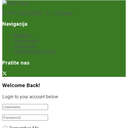
© 2026
TutinPRESS
- by-
IT-Impuls
Navigacija
Aktuelno
Pošalji vijest
Impressum
Politika kolačića (EU)
Pratite nas
Welcome Back!
Login to your account below