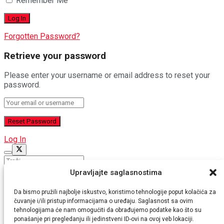
Remember Me
Forgotten Password?
Retrieve your password
Please enter your username or email address to reset your
password.
Log In
Nema rezultata
Upravljajte saglasnostima
Pogledaj sve rezultate
Da bismo pružili najbolje iskustvo, koristimo tehnologije poput kolačića za
POČETNA
čuvanje i/ili pristup informacijama o uređaju. Saglasnost sa ovim
NAJNOVIJE
tehnologijama će nam omogućiti da obrađujemo podatke kao što su
VIJESTI
ponašanje pri pregledanju ili jedinstveni ID-ovi na ovoj veb lokaciji.