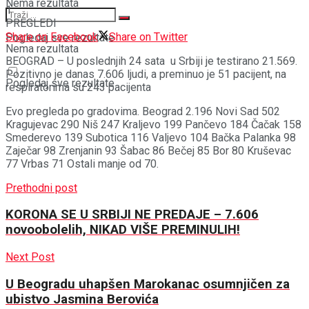
Nema rezultata
1
PREGLEDI
Share on Facebook
Share on Twitter
Pogledaj sve rezultate
Nema rezultata
BEOGRAD – U poslednjih 24 sata u Srbiji je testirano 21.569.
Pozitivno je danas 7.606 ljudi, a preminuo je 51 pacijent, na
Pogledaj sve rezultate
respiratorima su 243 pacijenta
Evo pregleda po gradovima. Beograd 2.196 Novi Sad 502
Kragujevac 290 Niš 247 Kraljevo 199 Pančevo 184 Čačak 158
Smederevo 139 Subotica 116 Valjevo 104 Bačka Palanka 98
Zaječar 98 Zrenjanin 93 Šabac 86 Bečej 85 Bor 80 Kruševac
77 Vrbas 71 Ostali manje od 70.
Prethodni post
KORONA SE U SRBIJI NE PREDAJE – 7.606
novoobolelih, NIKAD VIŠE PREMINULIH!
Next Post
U Beogradu uhapšen Marokanac osumnjičen za
ubistvo Jasmina Berovića