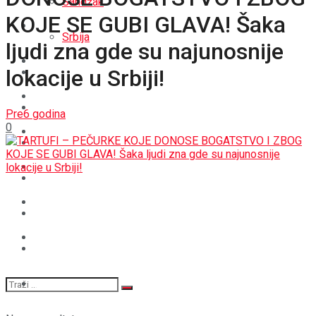
Sandžak
KOJE SE GUBI GLAVA! Šaka
REGIJA
Srbija
ljudi zna gde su najunosnije
SVIJET
lokacije u Srbiji!
REGIJA
BOŠNJACI
SVIJET
Pre6 godina
0
CRNA HRONIKA
BOŠNJACI
STAV
CRNA HRONIKA
MAGAZIN
STAV
SPORT
MAGAZIN
SPORT