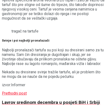
Njihova specifična aroma veoma brzo ispari i zato je važno da
tartuf što pre stigne od šume do trpeze, što takođe doprinosi
njegovoj visokoj ceni. Tartuf je veoma cenjena namirnica u
gastronomiji jer se teško dolazi do njega i ne postoji
mogućnost da se veštački uzgaja.
tragač na tartufe
Svinje i psi najbolji pronalazači
Najbolji pronalazači tartufa su psi koji su dresirani samo za tu
namenu. Sam čin dresiranja je dugotrajan i skup, jer se
životinje obučavaju da prilikom pronalska ne oštete gljivu.
Najbolje rase su lagoto romanjolo, mađarska vižla i labrador.
Nekada su dresirane svinje tražile tartufe, ali je problem što
ne mogu da se nauče da ne pojedu pečurku.
izvor:Informer
Prethodni post
Lavrov sredinom decembra u posjeti BiH i Srbiji