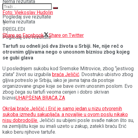
Nema rezultata
Foto: Vjekoslav Hudolin
Pogledaj sve rezultate
Nema rezultata
1
PREGLEDI
Share on Facebook
Share on Twitter
Pogledaj sve rezultate
Tartufi su odneli još dva života u Srbiji. Ne, nije reč o
otrovnim gljivama nego o unosnom biznisu zbog kojeg
se gubi glava
U poslednjem sukobu kod Sremske Mitrovice, zbog “jestivog
zlata” život su izgubila
braća Jeličić
. Dvostruko ubistvo zbog
gljiva potreslo je Srbiju, iako je javna tajna da postoje
organizovane grupe koje se bave ovim unosnim poslom. Evo
zbog čega su tartufi veoma cenjen i dobro skrivan
biznis
UHAPŠENA BRAĆA ZA
Okršaj braće Jeličić i Erić je samo jedan u nizu otvorenih
sukoba između sakupljača, a novajlije u ovom poslu nikako
nisu dobrodošle.
Jeličići su ubijeni posle svađe nakon što su,
na zemljištu koje su imali uzeto u zakup, zatekli braću Erić
kako beru njihove tartufe.