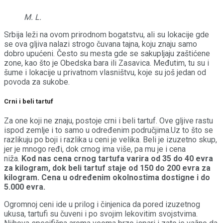
M. L.
Srbija leži na ovom prirodnom bogatstvu, ali su lokacije gde
se ova gljiva nalazi strogo čuvana tajna, koju znaju samo
dobro upućeni. Često su mesta gde se sakupljaju zaštićene
zone, kao što je Obedska bara ili Zasavica. Međutim, tu su i
šume i lokacije u privatnom vlasništvu, koje su još jedan od
povoda za sukobe.
Crni i beli tartuf
Za one koji ne znaju, postoje crni i beli tartuf. Ove gljive rastu
ispod zemlje i to samo u određenim područjima.Uz to što se
razlikuju po boji i razlika u ceni je velika. Beli je izuzetno skup,
jer je mnogo ređi, dok crnog ima više, pa mu je i cena
niža.
Kod nas cena crnog tartufa varira od 35 do 40 evra
za kilogram, dok beli tartuf staje od 150 do 200 evra za
kilogram. Cena u određenim okolnostima dostigne i do
5.000 evra.
Ogromnoj ceni ide u prilog i činjenica da pored izuzetnog
ukusa, tartufi su čuveni i po svojim lekovitim svojstvima.