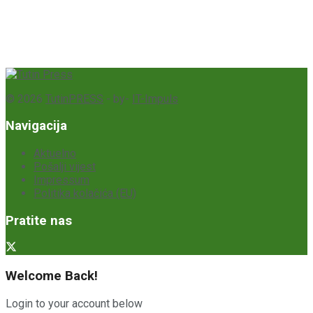
© 2026
TutinPRESS
- by-
IT-Impuls
Navigacija
Aktuelno
Pošalji vijest
Impressum
Politika kolačića (EU)
Pratite nas
Welcome Back!
Login to your account below