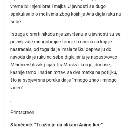
vreme bili njeni brat i majka. U javnosti se dugo
spekulisalo o motivima zbog kojih je Ana digla ruku na
sebe.
Istraga o smrti nikada nije završena, a u javnosti su se
pojavljivale mnogobrojne teorije o načinu na koji je
nastradala, od toga da je imala tešku depresiju do
navoda da je ruku na sebe digla jer ju je napastvovao
Mladićev blizak prijatelj u Moskvi, koji je, doduše,
kasnije tamo i nađen mrtav, sa dva metka na potiljku,
što je svojevrsna poruka da je “mnogo znao i mnogo
video”
.
Printscreen
Stančević: “Tražio je da slikam Anino lice”