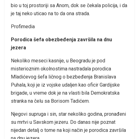
bio u toj prostoriji sa Anom, dok se čekala policija, i da
je taj neko uticao na to da ona strada.
Profimedia
Porodica šefa obezbeđenja završila na dnu
jezera
Nekoliko meseci kasnije, u Beogradu je pod
misterioznim okolnostima nastradala porodica
Mladićevog šefa ličnog o bezbeđenja Branislava
Puhala, koji je iz vojske udaljen kao oficir Gardijske
brigade, u vreme dok je na vlasti bila Demokratska
stranka na čelu sa Borisom Tadićem.
Njegovi supruga i sin, star nekoliko godina, pronađeni
su mrtvi u Savskom jezeru. Do danas nije poznat
nijedan detalj o tome na koji način je porodica završila
na dnu jezera.