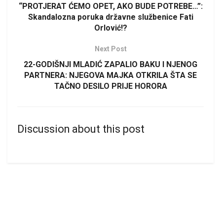
“PROTJERAT ĆEMO OPET, AKO BUDE POTREBE…”:
Skandalozna poruka državne službenice Fati
Orlović!?
Next Post
22-GODIŠNJI MLADIĆ ZAPALIO BAKU I NJENOG
PARTNERA: NJEGOVA MAJKA OTKRILA ŠTA SE
TAČNO DESILO PRIJE HORORA
Discussion about this post