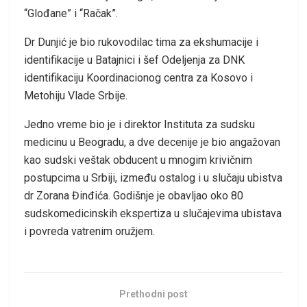
“Glođane” i “Račak”.
Dr Dunjić je bio rukovodilac tima za ekshumacije i
identifikacije u Batajnici i šef Odeljenja za DNK
identifikaciju Koordinacionog centra za Kosovo i
Metohiju Vlade Srbije.
Jedno vreme bio je i direktor Instituta za sudsku
medicinu u Beogradu, a dve decenije je bio angažovan
kao sudski veštak obducent u mnogim krivičnim
postupcima u Srbiji, između ostalog i u slučaju ubistva
dr Zorana Đinđića. Godišnje je obavljao oko 80
sudskomedicinskih ekspertiza u slučajevima ubistava
i povreda vatrenim oružjem.
Prethodni post