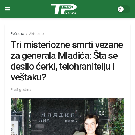
Početna
Aktuelno
Tri misteriozne smrti vezane
za generala Mladića: Šta se
desilo ćerki, telohranitelju i
veštaku?
Pre5 godina