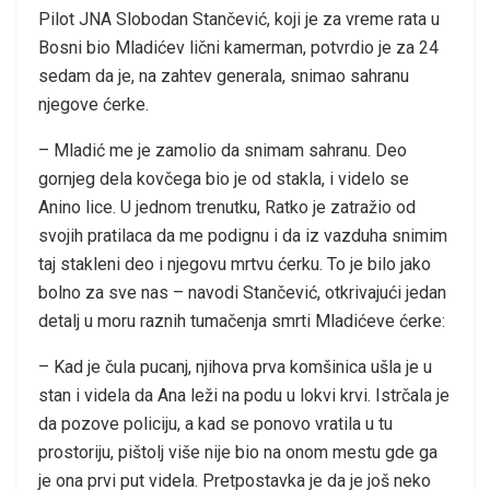
Pilot JNA Slobodan Stančević, koji je za vreme rata u
Bosni bio Mladićev lični kamerman, potvrdio je za 24
sedam da je, na zahtev generala, snimao sahranu
njegove ćerke.
– Mladić me je zamolio da snimam sahranu. Deo
gornjeg dela kovčega bio je od stakla, i videlo se
Anino lice. U jednom trenutku, Ratko je zatražio od
svojih pratilaca da me podignu i da iz vazduha snimim
taj stakleni deo i njegovu mrtvu ćerku. To je bilo jako
bolno za sve nas – navodi Stančević, otkrivajući jedan
detalj u moru raznih tumačenja smrti Mladićeve ćerke:
– Kad je čula pucanj, njihova prva komšinica ušla je u
stan i videla da Ana leži na podu u lokvi krvi. Istrčala je
da pozove policiju, a kad se ponovo vratila u tu
prostoriju, pištolj više nije bio na onom mestu gde ga
je ona prvi put videla. Pretpostavka je da je još neko