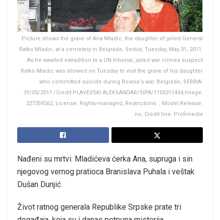
Picture shows the grave of Ana Mladic, the daughter of jailed General
Ratko Mladic, at a cemetery in Belgrade, Serbia, Tuesday, May 31, 2011.
As he awaited extradition to a UN tribunal, jailed war crimes suspect
Ratko Mladic was allowed on Tuesday to visit the grave of his daughter
who committed suicide during Bosnia's war. Belgrade, SERBIA-
31/05/2011./Credit:PLAVEVSKI ALEKSANDAR/SIPA/1105311454,Image:
227359262, License: Rights-managed, Restrictions: , Model Release:
no, Credit line: Profimedia
Nađeni su mrtvi: Mladićeva ćerka Ana, supruga i sin
njegovog vernog pratioca Branislava Puhala i veštak
Dušan Dunjić
Život ratnog generala Republike Srpske prate tri
događaja, koja su i danas potpuna misterija.