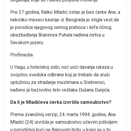
Pre 27 godina, Ratko Mladić ostao je bez ćerke Ane, a
nekoliko meseci kasnije iz Beograda je stigla vest da
je porodica njegovog vernog pratioca i šefa ličnog
obezbeđenja Branimira Puhala nađena mrtva u
Savskom jezeru.
Profimedia
U Hagu, u hotelskoj sobi, noć uoči davanja iskaza u
svojstvu svedoka odbrane koji je trebalo da sruši
optužnicu za stradanje muslimana u Srebrenici,
nađeno je beživotno telo veštaka Dušana Dunjića.
Da li je Mladićeva ćerka izvršila samoubistvo?
Prema zvaničnoj verziji, 24. marta 1994. godine, Ana
Mladić (24) izvršila je samoubistvo očevim pištoljem
u porodičnoj kući na Banovom brdu, u kojoj su u to