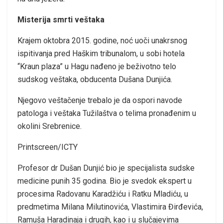
Misterija smrti veštaka
Krajem oktobra 2015. godine, noć uoči unakrsnog
ispitivanja pred Haškim tribunalom, u sobi hotela
“Kraun plaza” u Hagu nađeno je beživotno telo
sudskog veštaka, obducenta Dušana Dunjića.
Njegovo veštačenje trebalo je da ospori navode
patologa i veštaka Tužilaštva o telima pronađenim u
okolini Srebrenice.
Printscreen/ICTY
Profesor dr Dušan Dunjić bio je specijalista sudske
medicine punih 35 godina. Bio je svedok ekspert u
procesima Radovanu Karadžiću i Ratku Mladiću, u
predmetima Milana Milutinovića, Vlastimira Đirđevića,
Ramuša Haradinaja i drugih, kao i u slučajevima