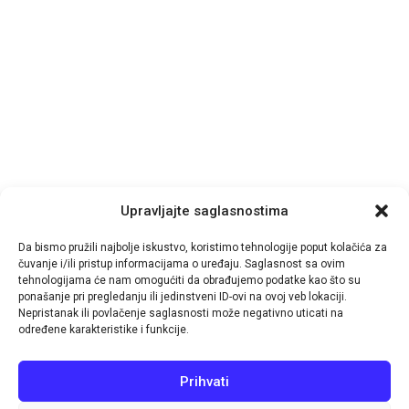
Upravljajte saglasnostima
Da bismo pružili najbolje iskustvo, koristimo tehnologije poput kolačića za
čuvanje i/ili pristup informacijama o uređaju. Saglasnost sa ovim
tehnologijama će nam omogućiti da obrađujemo podatke kao što su
ponašanje pri pregledanju ili jedinstveni ID-ovi na ovoj veb lokaciji.
Nepristanak ili povlačenje saglasnosti može negativno uticati na
© 2026
TutinPRESS
- by-
IT-Impuls
određene karakteristike i funkcije.
Navigacija
Prihvati
Aktuelno
Pošalji vijest
Impressum
Politika kolačića (EU)