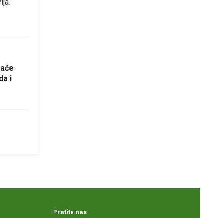
lja.
raće
a i
Pratite nas