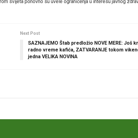
irom svijeta ponovno su uvele ograničenja u interesu javnog zdrav
Next Post
SAZNAJEMO Štab predložio NOVE MERE: Još k
radno vreme kafića, ZATVARANJE tokom vikend
jedna VELIKA NOVINA