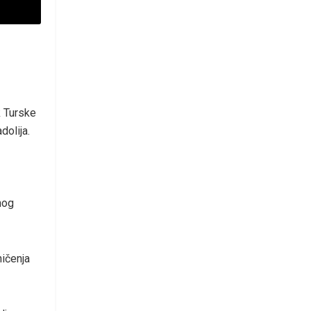
k Turske
olija.
nog
ničenja