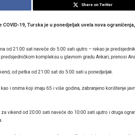
Share on Twitter
e COVID-19, Turska je u ponedjeljak uvela nova ograničenja,
ana od 21:00 sat naveče do 5:00 sati ujutro – rekao je predsjedni
 predsjedničkom kompleksu u glavnom gradu Ankari, prenosi Anad
ikend, od petka od 21:00 sat do 5:00 sati u ponedjeljak.
kao i onima koji imaju 65 i više godina, zabranjeno korištenje jav
t za vikend od 20:00 sati naveče do 10:00 sati ujutro i druga ogra
a.