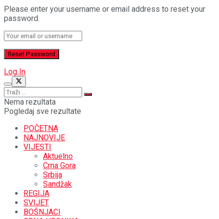
Please enter your username or email address to reset your
password.
Log In
Nema rezultata
Pogledaj sve rezultate
POČETNA
NAJNOVIJE
VIJESTI
Aktuelno
Crna Gora
Srbija
Sandžak
REGIJA
SVIJET
BOŠNJACI