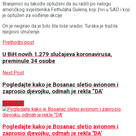
Branjenici su takođe optuženi da su radili po nalogu
američkog svještenika Fethulaha Gulena, koji živi u SAD i koji
je optužen za vođenje akcije.
On je negirao da je bilo šta loše uradio. Turska je tražila
njegovo izručenje.
Prethodni post
U BiH novih 1.279 slučajeva koronavirusa,
preminule 34 osobe
Next Post
Pogledajte kako je Bosanac sletio avionom i
zaprosio djevojku, odmah je rekla ”DA’
Next Post
Pogledajte kako je Bosanac sletio avionom i
zaprosio djevojku, odmah je rekla ''DA'