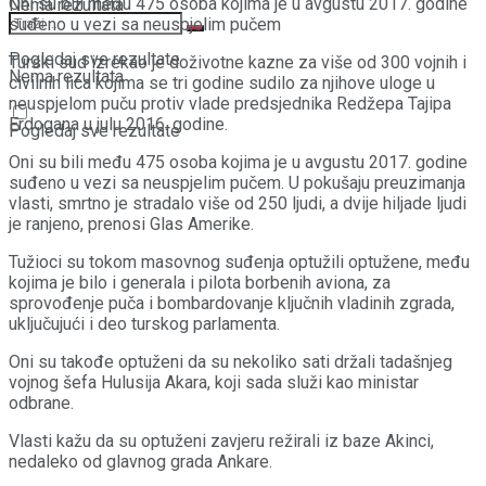
Oni su bili među 475 osoba kojima je u avgustu 2017. godine
Nema rezultata
suđeno u vezi sa neuspjelim pučem
Pogledaj sve rezultate
Turski sud izrekao je doživotne kazne za više od 300 vojnih i
Nema rezultata
civilnih lica kojima se tri godine sudilo za njihove uloge u
neuspjelom puču protiv vlade predsjednika Redžepa Tajipa
Erdogana u julu 2016. godine.
Pogledaj sve rezultate
Oni su bili među 475 osoba kojima je u avgustu 2017. godine
suđeno u vezi sa neuspjelim pučem. U pokušaju preuzimanja
vlasti, smrtno je stradalo više od 250 ljudi, a dvije hiljade ljudi
je ranjeno, prenosi Glas Amerike.
Tužioci su tokom masovnog suđenja optužili optužene, među
kojima je bilo i generala i pilota borbenih aviona, za
sprovođenje puča i bombardovanje ključnih vladinih zgrada,
uključujući i deo turskog parlamenta.
Oni su takođe optuženi da su nekoliko sati držali tadašnjeg
vojnog šefa Hulusija Akara, koji sada služi kao ministar
odbrane.
Vlasti kažu da su optuženi zavjeru režirali iz baze Akinci,
nedaleko od glavnog grada Ankare.