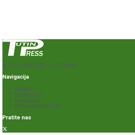
© 2026
TutinPRESS
- by-
IT-Impuls
Navigacija
Aktuelno
Pošalji vijest
Impressum
Politika kolačića (EU)
Pratite nas