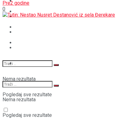
BOŠNJACI
Pre2 godine
0
STAV
CRNA HRONIKA
MAGAZIN
STAV
SPORT
MAGAZIN
SPORT
Nema rezultata
Pogledaj sve rezultate
Nema rezultata
Pogledaj sve rezultate