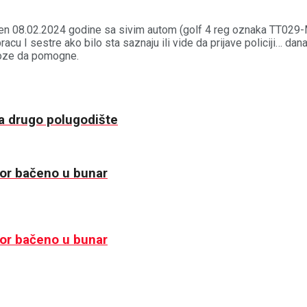
idjen 08.02.2024 godine sa sivim autom (golf 4 reg oznaka TT029
u I sestre ako bilo sta saznaju ili vide da prijave policiji… dan
 moze da pomogne.
a drugo polugodište
or bačeno u bunar
or bačeno u bunar