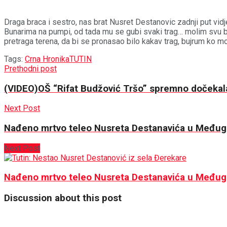
Draga braca i sestro, nas brat Nusret Destanovic zadnji put v
Bunarima na pumpi, od tada mu se gubi svaki trag… molim svu brac
pretraga terena, da bi se pronasao bilo kakav trag, bujrum ko
Tags:
Crna Hronika
TUTIN
Prethodni post
(VIDEO)OŠ “Rifat Budžović Tršo” spremno dočekal
Next Post
Nađeno mrtvo teleo Nusreta Destanavića u Međug
Next Post
Nađeno mrtvo teleo Nusreta Destanavića u Međug
Discussion about this post