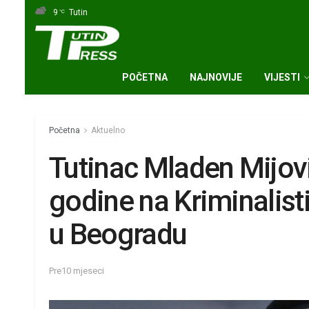
9
Tutin
°C
POČETNA
NAJNOVIJE
VIJESTI
Početna
Aktuelno
Tutinac Mladen Mijov
godine na Kriminalist
u Beogradu
Pre10 mjeseci