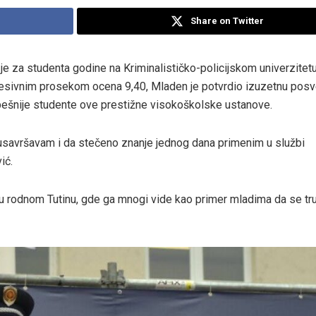
Share on Twitter
je za studenta godine na Kriminalističko-policijskom univerzitet
resivnim prosekom ocena 9,40, Mladen je potvrdio izuzetnu pos
spešnije studente ove prestižne visokoškolske ustanove.
 usavršavam i da stečeno znanje jednog dana primenim u službi
ić.
u rodnom Tutinu, gde ga mnogi vide kao primer mladima da se tru