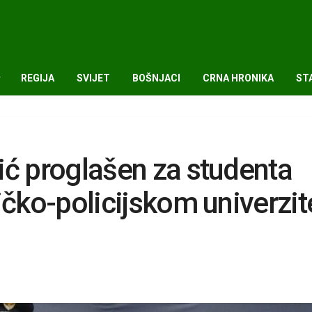
REGIJA
SVIJET
BOŠNJACI
CRNA HRONIKA
ST
ić proglašen za studenta
ičko-policijskom univerzit