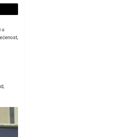
u u
većenost,
d,