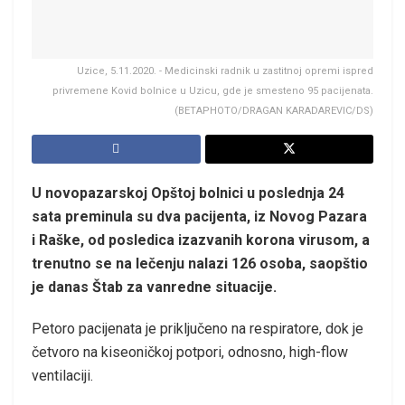
Uzice, 5.11.2020. - Medicinski radnik u zastitnoj opremi ispred
privremene Kovid bolnice u Uzicu, gde je smesteno 95 pacijenata.
(BETAPHOTO/DRAGAN KARADAREVIC/DS)
U novopazarskoj Opštoj bolnici u poslednja 24
sata preminula su dva pacijenta, iz Novog Pazara
i Raške, od posledica izazvanih korona virusom, a
trenutno se na lečenju nalazi 126 osoba, saopštio
je danas Štab za vanredne situacije.
Petoro pacijenata je priključeno na respiratore, dok je
četvoro na kiseoničkoj potpori, odnosno, high-flow
ventilaciji.