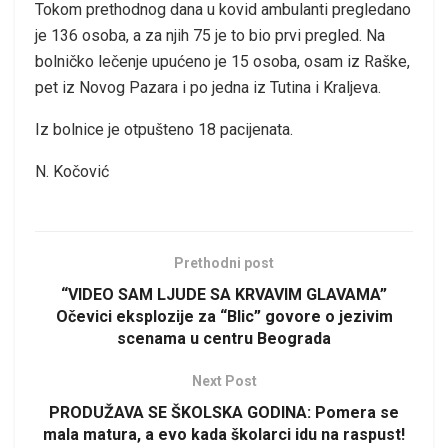
Tokom prethodnog dana u kovid ambulanti pregledano
je 136 osoba, a za njih 75 je to bio prvi pregled. Na
bolničko lečenje upućeno je 15 osoba, osam iz Raške,
pet iz Novog Pazara i po jedna iz Tutina i Kraljeva.
Iz bolnice je otpušteno 18 pacijenata.
N. Kočović
Prethodni post
“VIDEO SAM LJUDE SA KRVAVIM GLAVAMA”
Očevici eksplozije za “Blic” govore o jezivim
scenama u centru Beograda
Next Post
PRODUŽAVA SE ŠKOLSKA GODINA: Pomera se
mala matura, a evo kada školarci idu na raspust!