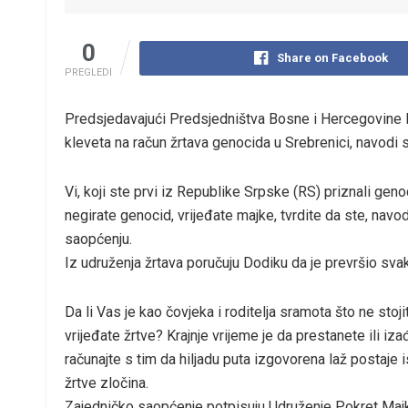
0
Share on Facebook
PREGLEDI
Predsjedavajući Predsjedništva Bosne i Hercegovine Mil
kleveta na račun žrtava genocida u Srebrenici, navodi
Vi, koji ste prvi iz Republike Srpske (RS) priznali geno
negirate genocid, vrijeđate majke, tvrdite da ste, navo
saopćenju.
Iz udruženja žrtava poručuju Dodiku da je prevršio svaku
Da li Vas je kao čovjeka i roditelja sramota što ne sto
vrijeđate žrtve? Krajnje vrijeme je da prestanete ili 
računajte s tim da hiljadu puta izgovorena laž postaje 
žrtve zločina.
Zajedničko saopćenje potpisuju Udruženje Pokret Majk