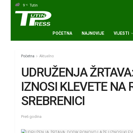
9
Tutin
°C
POČETNA
NAJNOVIJE
VIJESTI
Početna
Aktuelno
UDRUŽENJA ŽRTAVA:
IZNOSI KLEVETE NA
SREBRENICI
Pre6 godina