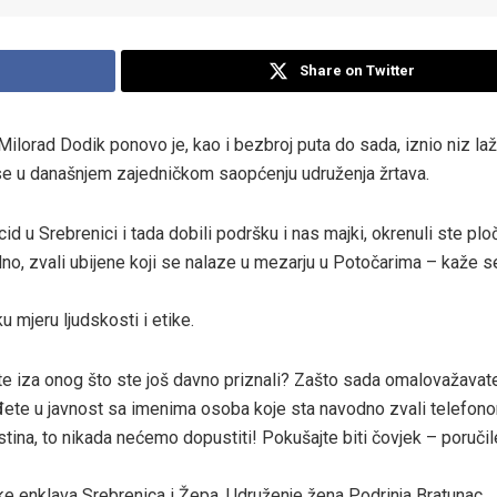
Share on Twitter
orad Dodik ponovo je, kao i bezbroj puta do sada, iznio niz laži
 se u današnjem zajedničkom saopćenju udruženja žrtava.
cid u Srebrenici i tada dobili podršku i nas majki, okrenuli ste plo
dno, zvali ubijene koji se nalaze u mezarju u Potočarima – kaže s
 mjeru ljudskosti i etike.
jite iza onog što ste još davno priznali? Zašto sada omalovažavate
izađete u javnost sa imenima osoba koje sta navodno zvali telefon
istina, to nikada nećemo dopustiti! Pokušajte biti čovjek – poručil
e enklava Srebrenica i Žepa, Udruženje žena Podrinja Bratunac,