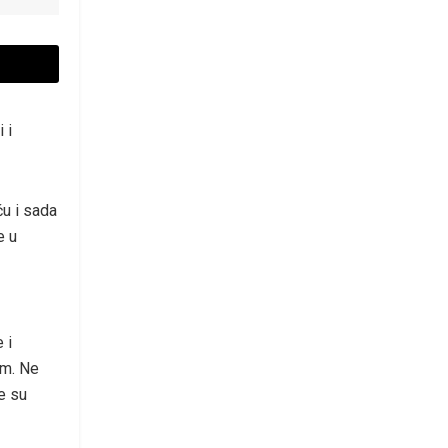
 i
ču i sada
e u
 i
om. Ne
e su