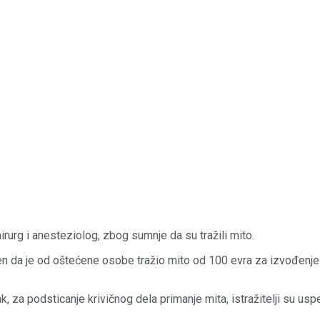
irurg i anesteziolog, zbog sumnje da su tražili mito.
n da je od oštećene osobe tražio mito od 100 evra za izvođenje i
, za podsticanje krivičnog dela primanje mita, istražitelji su 