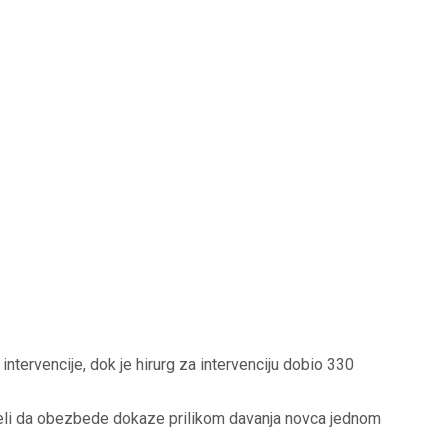
ntervencije, dok je hirurg za intervenciju dobio 330
uspeli da obezbede dokaze prilikom davanja novca jednom