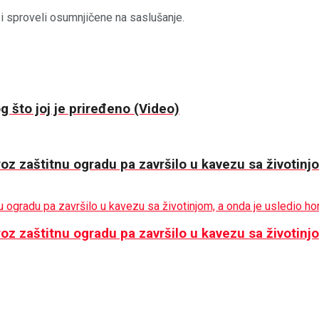
su i sproveli osumnjičene na saslušanje.
 što joj je priređeno (Video)
kroz zaštitnu ogradu pa završilo u kavezu sa životin
kroz zaštitnu ogradu pa završilo u kavezu sa životin