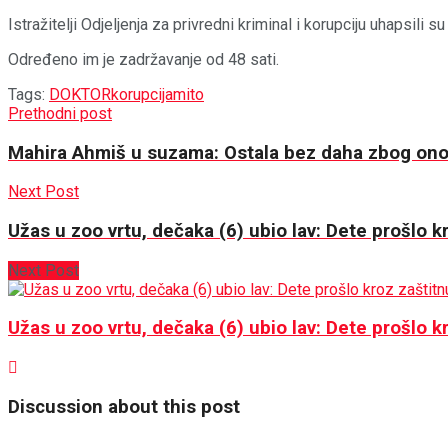
Istražitelji Odjeljenja za privredni kriminal i korupciju uhapsili 
Određeno im je zadržavanje od 48 sati.
Tags:
DOKTOR
korupcija
mito
Prethodni post
Mahira Ahmiš u suzama: Ostala bez daha zbog onog
Next Post
Užas u zoo vrtu, dečaka (6) ubio lav: Dete prošlo 
Next Post
Užas u zoo vrtu, dečaka (6) ubio lav: Dete prošlo 
Discussion about this post