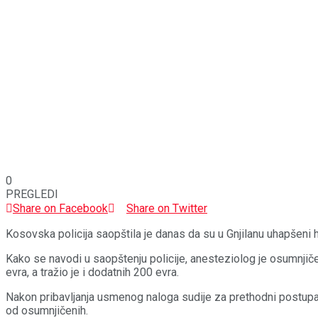
0
PREGLEDI
Share on Facebook
Share on Twitter
Kosovska policija saopštila je danas da su u Gnjilanu uhapšeni h
Kako se navodi u saopštenju policije, anesteziolog je osumnjiče
evra, a tražio je i dodatnih 200 evra.
Nakon pribavljanja usmenog naloga sudije za prethodni postupak
od osumnjičenih.