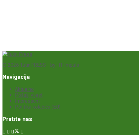
© 2026
TutinPRESS
- by-
IT-Impuls
Navigacija
Aktuelno
Pošalji vijest
Impressum
Politika kolačića (EU)
Pratite nas