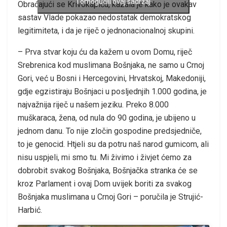
i omogućili ovaj sadržaj
Obraćajući se Krivokapiću, kazala je kako je ovakav
sastav Vlade pokazao nedostatak demokratskog
legitimiteta, i da je riječ o jednonacionalnoj skupini.
– Prva stvar koju ću da kažem u ovom Domu, riječ
Srebrenica kod muslimana Bošnjaka, ne samo u Crnoj
Gori, već u Bosni i Hercegovini, Hrvatskoj, Makedoniji,
gdje egzistiraju Bošnjaci u posljednjih 1.000 godina, je
najvažnija riječ u našem jeziku. Preko 8.000
muškaraca, žena, od nula do 90 godina, je ubijeno u
jednom danu. To nije zločin gospodine predsjedniče,
to je genocid. Htjeli su da potru naš narod gumicom, ali
nisu uspjeli, mi smo tu. Mi živimo i živjet ćemo za
dobrobit svakog Bošnjaka, Bošnjačka stranka će se
kroz Parlament i ovaj Dom uvijek boriti za svakog
Bošnjaka muslimana u Crnoj Gori – poručila je Strujić-
Harbić.