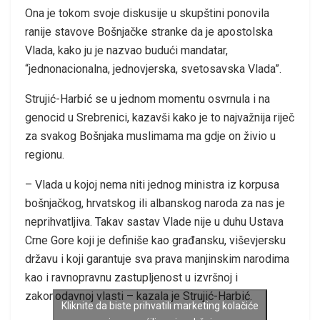
Ona je tokom svoje diskusije u skupštini ponovila
ranije stavove Bošnjačke stranke da je apostolska
Vlada, kako ju je nazvao budući mandatar,
“jednonacionalna, jednovjerska, svetosavska Vlada”.
Strujić-Harbić se u jednom momentu osvrnula i na
genocid u Srebrenici, kazavši kako je to najvažnija riječ
za svakog Bošnjaka muslimama ma gdje on živio u
regionu.
– Vlada u kojoj nema niti jednog ministra iz korpusa
bošnjačkog, hrvatskog ili albanskog naroda za nas je
neprihvatljiva. Takav sastav Vlade nije u duhu Ustava
Crne Gore koji je definiše kao građansku, viševjersku
državu i koji garantuje sva prava manjinskim narodima
kao i ravnopravnu zastupljenost u izvršnoj i
zakonodavnoj vlasti – kazala je Strujić-Harbić.
Kliknite da biste prihvatili marketing kolačiće