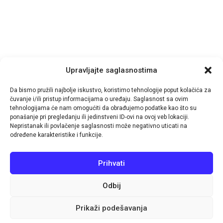
Upravljajte saglasnostima
Da bismo pružili najbolje iskustvo, koristimo tehnologije poput kolačića za
čuvanje i/ili pristup informacijama o uređaju. Saglasnost sa ovim
tehnologijama će nam omogućiti da obrađujemo podatke kao što su
ponašanje pri pregledanju ili jedinstveni ID-ovi na ovoj veb lokaciji.
Nepristanak ili povlačenje saglasnosti može negativno uticati na
© 2026
TutinPRESS
- by-
IT-Impuls
određene karakteristike i funkcije.
Navigacija
Prihvati
Aktuelno
Pošalji vijest
Impressum
Politika kolačića (EU)
Odbij
Pratite nas
Prikaži podešavanja