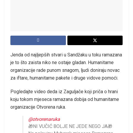
Jenda od najljepših stvari u Sandžaku u toku ramazana
je to što zaista niko ne ostaje gladan. Humanitarne
organizacije rade punom snagom, ljudi doniraju novac
za iftare, humanitarne pakete i druge vidove pomoći.
Pogledajte video deda iz Zaguljače koji priča o hrani
koju tokom mjeseca ramazana dobija od humanitarne
organizacije Otvorena ruka.
@otvorenaruka
🎁NI VUČIĆ BOLJE NE JEDE NEGO JA🎁