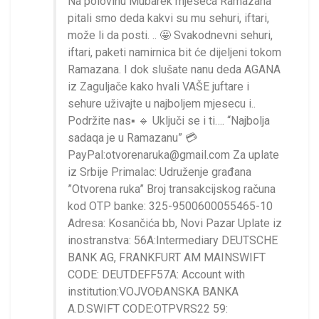
Na polovinu Mubarek mjeseca Ramazana
pitali smo deda kakvi su mu sehuri, iftari,
može li da posti. .. 🤩 Svakodnevni sehuri,
iftari, paketi namirnica bit će dijeljeni tokom
Ramazana. I dok slušate nanu deda AGANA
iz Zaguljače kako hvali VAŠE juftare i
sehure uživajte u najboljem mjesecu i..
Podržite nas▪️ 🔹 Uključi se i ti…. “Najbolja
sadaqa je u Ramazanu” 💳
PayPal:otvorenaruka@gmail.com Za uplate
iz Srbije Primalac: Udruženje građana
”Otvorena ruka” Broj transakcijskog računa
kod OTP banke: 325-9500600055465-10
Adresa: Kosančića bb, Novi Pazar Uplate iz
inostranstva: 56A:Intermediary DEUTSCHE
BANK AG, FRANKFURT AM MAINSWIFT
CODE: DEUTDEFF57A: Account with
institution:VOJVOĐANSKA BANKA
A.D.SWIFT CODE:OTPVRS22 59: