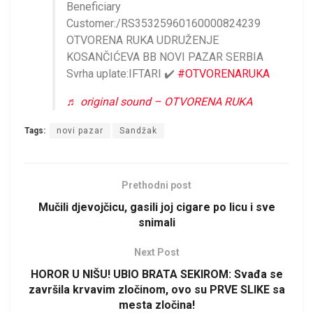
Beneficiary
Customer:/RS35325960160000824239
OTVORENA RUKA UDRUŽENJE
KOSANČIĆEVA BB NOVI PAZAR SERBIA
Svrha uplate:IFTARI ✔️
#OTVORENARUKA
♬ original sound – OTVORENA RUKA
Tags:
novi pazar
Sandžak
Prethodni post
Mučili djevojčicu, gasili joj cigare po licu i sve
snimali
Next Post
HOROR U NIŠU! UBIO BRATA SEKIROM: Svađa se
završila krvavim zločinom, ovo su PRVE SLIKE sa
mesta zločina!