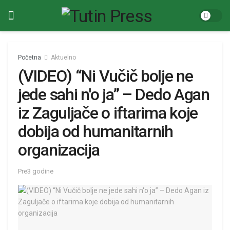
Početna
Aktuelno
(VIDEO) “Ni Vučič bolje ne
jede sahi n'o ja” – Dedo Agan
iz Zaguljače o iftarima koje
dobija od humanitarnih
organizacija
Pre3 godine