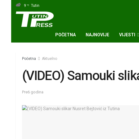
9
Tutin
°C
POČETNA
NAJNOVIJE
VIJESTI
Početna
Aktuelno
(VIDEO) Samouki slika
Pre6 godina