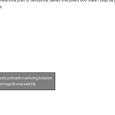
likarstva prati iz detinjstva, danas ima preko 800 slika i želju da 
e.
biste prihvatili marketing kolačiće
 omogućili ovaj sadržaj