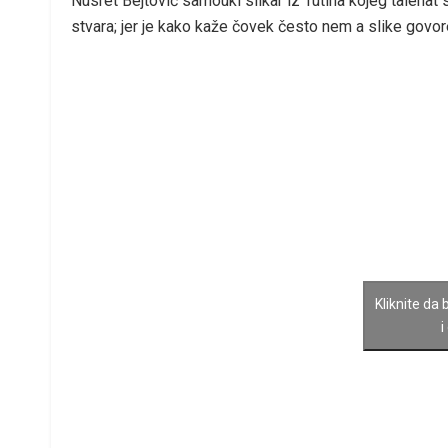
Nusret Bejtović samouki slikar iz Tutina kojeg talenat s
stvara; jer je kako kaže čovek često nem a slike govor
Kliknite da 
i