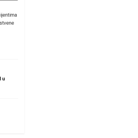
ijentima
vstvene
l u