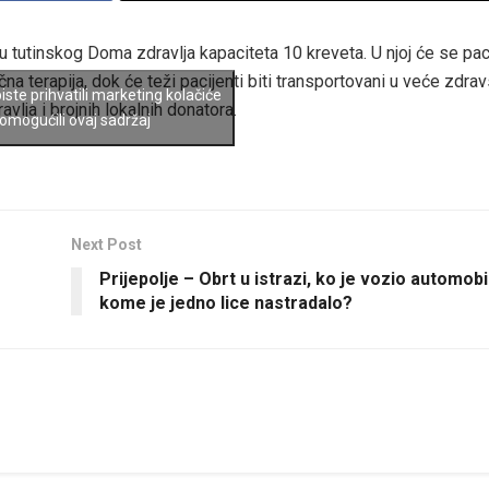
u tutinskog Doma zdravlja kapaciteta 10 kreveta. U njoj će se pac
na terapija, dok će teži pacijenti biti transportovani u veće zdra
biste prihvatili marketing kolačiće
lja i brojnih lokalnih donatora.
 omogućili ovaj sadržaj
Next Post
Prijepolje – Obrt u istrazi, ko je vozio automobi
kome je jedno lice nastradalo?