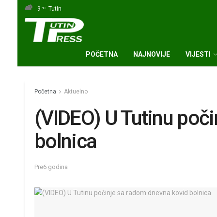
9
Tutin
°C
POČETNA
NAJNOVIJE
VIJESTI
Početna
Aktuelno
(VIDEO) U Tutinu poč
bolnica
Pre6 godina