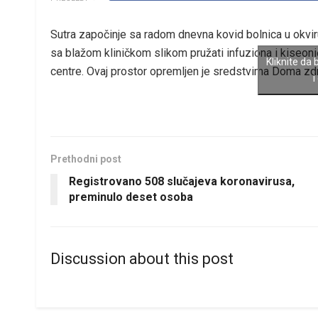
Sutra započinje sa radom dnevna kovid bolnica u okvir
sa blažom kliničkom slikom pružati infuziona i kiseonič
Kliknite da 
centre. Ovaj prostor opremljen je sredstvima Doma zdrav
i
Prethodni post
Registrovano 508 slučajeva koronavirusa,
preminulo deset osoba
Discussion about this post