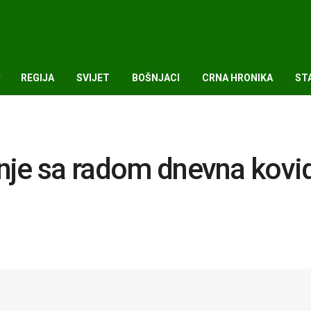
REGIJA
SVIJET
BOŠNJACI
CRNA HRONIKA
ST
inje sa radom dnevna kovi