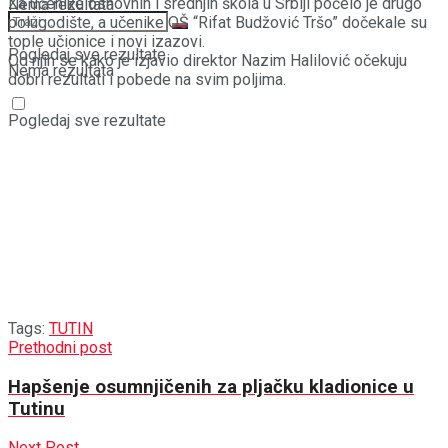
Za učenike osnovnih i srednjih škola u Srbiji počelo je drugo
Nema rezultata
polugodište, a učenike OŠ “Rifat Budžović Tršo” dočekale su
tople učionice i novi izazovi.
Pogledaj sve rezultate
Od njih se kako je izjavio direktor Nazim Halilović očekuju
Nema rezultata
dobri rezultati i pobede na svim poljima.
Pogledaj sve rezultate
Tags:
TUTIN
Prethodni post
Hapšenje osumnjičenih za pljačku kladionice u
Tutinu
Next Post