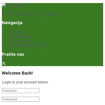
© 2026
TutinPRESS
- by-
IT-Impuls
Navigacija
Aktuelno
Pošalji vijest
Impressum
Politika kolačića (EU)
Pratite nas
Welcome Back!
Login to your account below