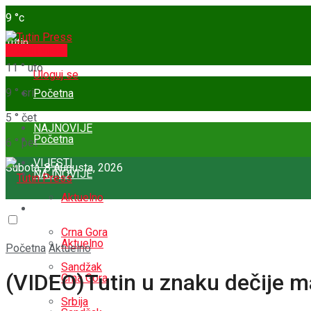
9
°c
Tutin
Pošalji vijest
11
°
uto
Uloguj se
9
°
sri
Početna
5
°
čet
NAJNOVIJE
Početna
6
°
pet
VIJESTI
Subota, 8 Augusta, 2026
NAJNOVIJE
Aktuelno
VIJESTI
Crna Gora
Aktuelno
Početna
Aktuelno
Sandžak
(VIDEO)Tutin u znaku dečije ma
Crna Gora
Srbija