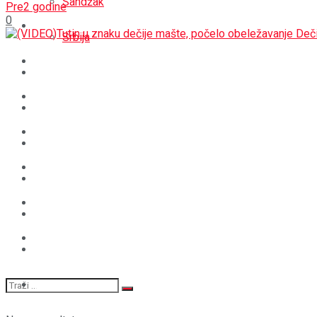
Sandžak
Pre2 godine
0
REGIJA
Srbija
SVIJET
REGIJA
BOŠNJACI
SVIJET
CRNA HRONIKA
BOŠNJACI
STAV
CRNA HRONIKA
MAGAZIN
STAV
SPORT
MAGAZIN
SPORT