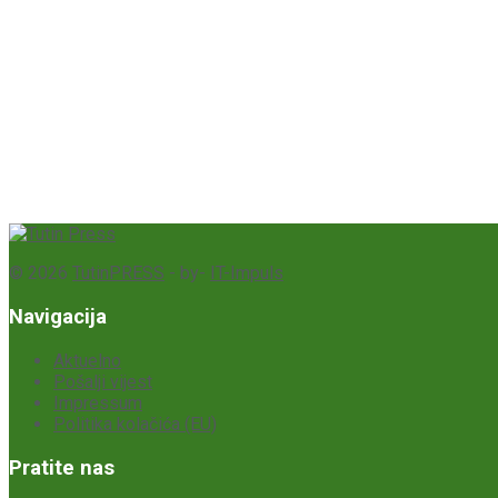
© 2026
TutinPRESS
- by-
IT-Impuls
Navigacija
Aktuelno
Pošalji vijest
Impressum
Politika kolačića (EU)
Pratite nas