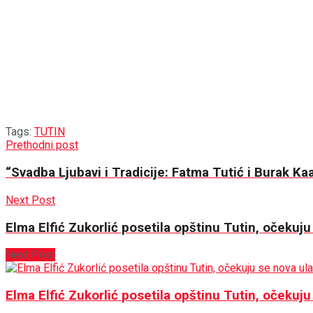
Tags:
TUTIN
Prethodni post
“Svadba Ljubavi i Tradicije: Fatma Tutić i Burak 
Next Post
Elma Elfić Zukorlić posetila opštinu Tutin, očekuju
Next Post
Elma Elfić Zukorlić posetila opštinu Tutin, očekuju