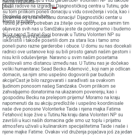
humanitarnu akciju u vidu garderobe! Volonteri NP su takođe
Nema rezultata
obišli radove na izgradnji Dijagnostičkog centra u Tutinu, gde
su tom prilikom poneli donaciju u vidu osveženja i voća, kao i
Pogledaj sve rezultate
skromnu od srca novčanu donaciju! Dijagnostički centar u
Nema rezultata
Tutinu je preko potreban za žitelje ove opštine, pa samim tim
obaveza svih nas u Sandžaku jeste da pomognemo i budemo
tu uz narod Tutina! Svoj boravak u Tutinu Volonteri NP su
Pogledaj sve rezultate
iskoristili i takođe posetili dom za stara lica i tamo smo
poneli puno razne garderobe i obuce. U domu su nas docekali
radnici ove ustanove koji su bili prosto ganuti našim gestom i
nisu krili oduševljenje. Naravno u svim našim posetama
poštovali smo distancu između nas. U Tutinu nas je dočekao
veliki humanitarac Sead Becko Ademović , koji nam je odlican
domacin, sa njim smo uspešno dogovorili par budućih
akcija!Cast je bilo razgovarati i sarađivati sa ovakvom
ljudinom ponosom našeg Sandzaka. Ovom prilikom se
zahvaljujemo donatorima na ukazanom poverenju, kao i
gospodinu Becku na prelepom prijemu! Moramo na kraju
napomenuti da su akciju predložile i uspešno koordinisale
naše dve ponosne Volonterke Taida i njena majka Fatima
Fetahović koje žive u Tutinu.Na kraju dana Volonteri NP su
završili u kuci naših domacina gde smo uz toplu i prijatnu
atmosferu uživali u kulinarskim specijalitetima Taide i naše i
njene majke Fatime. Ovakav vid druženja pojačava još za jedan