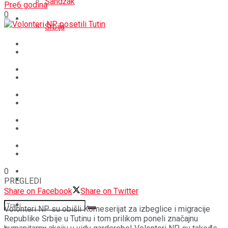
Sandžak
Pre6 godina
0
REGIJA
Srbija
SVIJET
REGIJA
BOŠNJACI
SVIJET
CRNA HRONIKA
BOŠNJACI
STAV
CRNA HRONIKA
MAGAZIN
STAV
0
SPORT
MAGAZIN
PREGLEDI
Share on Facebook
Share on Twitter
SPORT
Volonteri NP su obišli Komeserijat za izbeglice i migracije
Republike Srbije u Tutinu i tom prilikom poneli značajnu