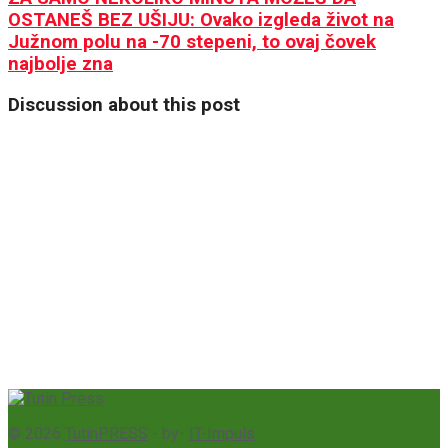
OSTANEŠ BEZ UŠIJU: Ovako izgleda život na
Južnom polu na -70 stepeni, to ovaj čovek
najbolje zna
Discussion about this post
© 2026
TutinPRESS
- by-
IT-Impuls