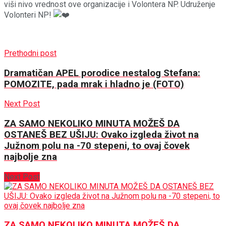
viši nivo vrednost ove organizacije i Volontera NP. Udruženje
Volonteri NP!
Prethodni post
Dramatičan APEL porodice nestalog Stefana:
POMOZITE, pada mrak i hladno je (FOTO)
Next Post
ZA SAMO NEKOLIKO MINUTA MOŽEŠ DA
OSTANEŠ BEZ UŠIJU: Ovako izgleda život na
Južnom polu na -70 stepeni, to ovaj čovek
najbolje zna
Next Post
ZA SAMO NEKOLIKO MINUTA MOŽEŠ DA