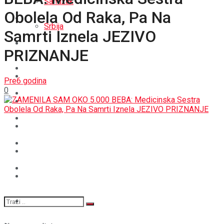
Sandžak
Obolela Od Raka, Pa Na
REGIJA
Srbija
Samrti Iznela JEZIVO
SVIJET
PRIZNANJE
REGIJA
BOŠNJACI
SVIJET
Pre6 godina
0
CRNA HRONIKA
BOŠNJACI
STAV
CRNA HRONIKA
MAGAZIN
STAV
SPORT
MAGAZIN
SPORT