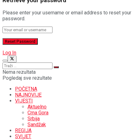
Retrieve your password
Please enter your username or email address to reset your
password.
Log In
Nema rezultata
Pogledaj sve rezultate
POČETNA
NAJNOVIJE
VIJESTI
Aktuelno
Crna Gora
Srbija
Sandžak
REGIJA
SVIJET