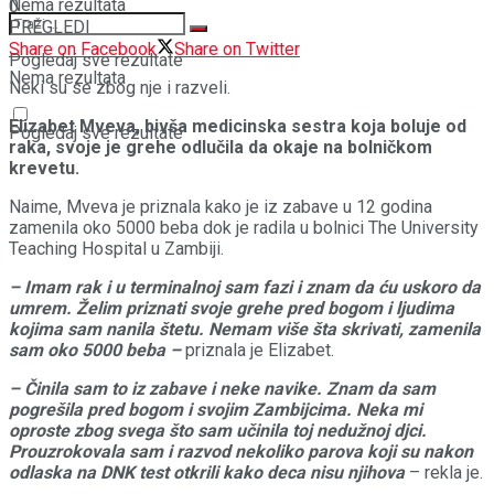
Nema rezultata
0
PREGLEDI
Share on Facebook
Share on Twitter
Pogledaj sve rezultate
Nema rezultata
Neki su se zbog nje i razveli.
Elizabet Mveva, bivša medicinska sestra koja boluje od
Pogledaj sve rezultate
raka, svoje je grehe odlučila da okaje na bolničkom
krevetu.
Naime, Mveva je priznala kako je iz zabave u 12 godina
zamenila oko 5000 beba dok je radila u bolnici The University
Teaching Hospital u Zambiji.
– Imam rak i u terminalnoj sam fazi i znam da ću uskoro da
umrem. Želim priznati svoje grehe pred bogom i ljudima
kojima sam nanila štetu. Nemam više šta skrivati, zamenila
sam oko 5000 beba –
priznala je Elizabet.
– Činila sam to iz zabave i neke navike. Znam da sam
pogrešila pred bogom i svojim Zambijcima. Neka mi
oproste zbog svega što sam učinila toj nedužnoj djci.
Prouzrokovala sam i razvod nekoliko parova koji su nakon
odlaska na DNK test otkrili kako deca nisu njihova
– rekla je.