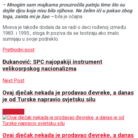
– Mnogim sam majkama prouzročila patnju time što su
dojile djcu koja nisu bila njihova. Ne želim ići u pakao zbog
toga, zaista mi je žao –
bila je očajna.
Mveva je takođe dodala da se radi o deci rođenoj između
1983. i 1995., stoga ih poziva da se testiraju ako imalo
sumnjaju u svoje podreklo.
Prethodni post
Đukanović: SPC najopakiji instrument
velikosrpskog nacionalizma
Next Post
Ovaj dječak nekada je prodavao đevreke, a danas
je od Turske napravio svjetsku silu
Next Post
Ovaj dječak nekada je prodavao đevreke, a danas