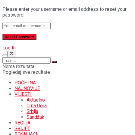
Please enter your username or email address to reset your
password.
Log In
Nema rezultata
Pogledaj sve rezultate
POČETNA
NAJNOVIJE
VIJESTI
Aktuelno
Crna Gora
Srbija
Sandžak
REGIJA
SVIJET
BOŠNJACI