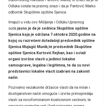
Odluka ostala na pravnoj snazi i da je Pantović Marko
odbornik Skupštine opštine Sjenica.
Imajući u vidu ovo Mišljenje i Odluku Upravnog
suda
jasno je da je sednica Skupštine opštine
Sjenica koja je održana 7.oktobra 2020.godine na
kojoj su razrešeni dotadašnji predsednik opštine
Sjenica Mujagić Munib,te predsednik Skupštine
opštine Sjenica Kurtović Rejhan, kao i ostali
organi izvršne vlasti u jedinici lokalne
samouprave, legalna i legitimna, te da su novi
predstavnici lokalne vlasti izabrani na zakonit
način
.
Pozivamo nezakonite držaoce vlasti da na miran i
dostojanstven način omoguće i izvrše primopredaju
vlasti sa novoformiranom koalicionom većinom, te
omoguće normalan rad i funkcionisanje organa