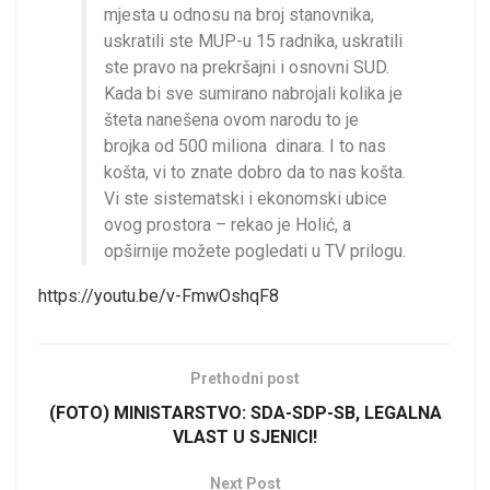
mjesta u odnosu na broj stanovnika,
uskratili ste MUP-u 15 radnika, uskratili
ste pravo na prekršajni i osnovni SUD.
Kada bi sve sumirano nabrojali kolika je
šteta nanešena ovom narodu to je
brojka od 500 miliona dinara. I to nas
košta, vi to znate dobro da to nas košta.
Vi ste sistematski i ekonomski ubice
ovog prostora – rekao je Holić, a
opširnije možete pogledati u TV prilogu.
https://youtu.be/v-FmwOshqF8
Prethodni post
(FOTO) MINISTARSTVO: SDA-SDP-SB, LEGALNA
VLAST U SJENICI!
Next Post