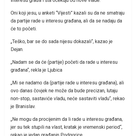
interesu građa i šta očekuju od nove vlade.
Oni koji jesu, u anketi “Vijesti” kazali su da ne smatraju
da partije rade u interesu građana, ali da se nadaju da
će to početi.
„Teško, bar se do sada nijesu dokazali“, kazao je
Dejan.
„Nadam se da će (partije) početi da rade u interesu
građana“, rekla je Ljubica
„Mi se nadamo da (partije rade u interesu građana), ali
ovo danas čovjek ne može da bude precizan, lutaju
non-stop, sastaviće vladu, neće sastaviti vladu“, rekao
je Branislav.
„Ne mogu da procijenim da li rade u interesu građana,
jer su tek stupili na vlast, kratak je vremenski period“,
rekao je jedan građanin Podgorice.