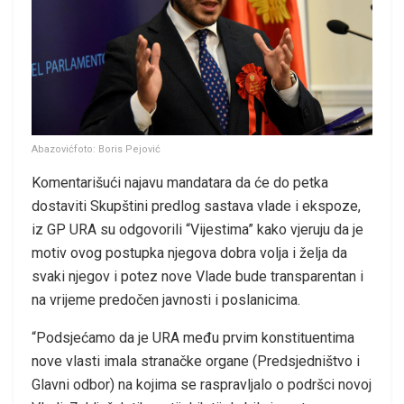
Abazovićfoto: Boris Pejović
Komentarišući najavu mandatara da će do petka
dostaviti Skupštini predlog sastava vlade i ekspoze,
iz GP URA su odgovorili “Vijestima” kako vjeruju da je
motiv ovog postupka njegova dobra volja i želja da
svaki njegov i potez nove Vlade bude transparentan i
na vrijeme predočen javnosti i poslanicima.
“Podsjećamo da je URA među prvim konstituentima
nove vlasti imala stranačke organe (Predsjedništvo i
Glavni odbor) na kojima se raspravljalo o podršci novoj