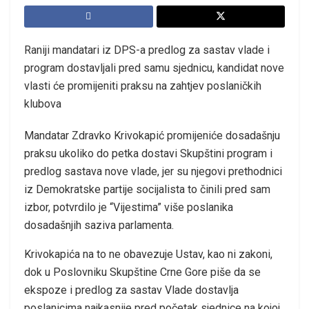
Raniji mandatari iz DPS-a predlog za sastav vlade i
program dostavljali pred samu sjednicu, kandidat nove
vlasti će promijeniti praksu na zahtjev poslaničkih
klubova
Mandatar Zdravko Krivokapić promijeniće dosadašnju
praksu ukoliko do petka dostavi Skupštini program i
predlog sastava nove vlade, jer su njegovi prethodnici
iz Demokratske partije socijalista to činili pred sam
izbor, potvrdilo je “Vijestima” više poslanika
dosadašnjih saziva parlamenta.
Krivokapića na to ne obavezuje Ustav, kao ni zakoni,
dok u Poslovniku Skupštine Crne Gore piše da se
ekspoze i predlog za sastav Vlade dostavlja
poslanicima najkasnije pred početak sjednice na kojoj