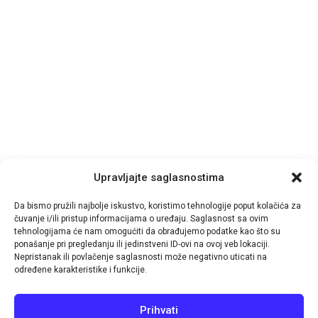
Upravljajte saglasnostima
Da bismo pružili najbolje iskustvo, koristimo tehnologije poput kolačića za
čuvanje i/ili pristup informacijama o uređaju. Saglasnost sa ovim
tehnologijama će nam omogućiti da obrađujemo podatke kao što su
© 2026
TutinPRESS
- by-
IT-Impuls
ponašanje pri pregledanju ili jedinstveni ID-ovi na ovoj veb lokaciji.
Nepristanak ili povlačenje saglasnosti može negativno uticati na
Navigacija
određene karakteristike i funkcije.
Aktuelno
Pošalji vijest
Impressum
Politika kolačića (EU)
Prihvati