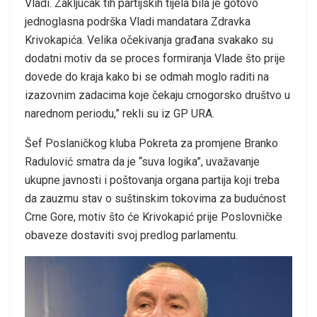
Vladi. Zaključak tih partijskih tijela bila je gotovo
jednoglasna podrška Vladi mandatara Zdravka
Krivokapića. Velika očekivanja građana svakako su
dodatni motiv da se proces formiranja Vlade što prije
dovede do kraja kako bi se odmah moglo raditi na
izazovnim zadacima koje čekaju crnogorsko društvo u
narednom periodu,” rekli su iz GP URA.
Šef Poslaničkog kluba Pokreta za promjene Branko
Radulović smatra da je “suva logika”, uvažavanje
ukupne javnosti i poštovanja organa partija koji treba
da zauzmu stav o suštinskim tokovima za budućnost
Crne Gore, motiv što će Krivokapić prije Poslovničke
obaveze dostaviti svoj predlog parlamentu.