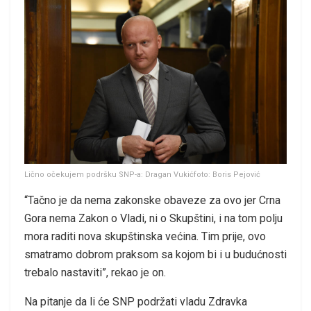
Lično očekujem podršku SNP-a: Dragan Vukićfoto: Boris Pejović
“Tačno je da nema zakonske obaveze za ovo jer Crna
Gora nema Zakon o Vladi, ni o Skupštini, i na tom polju
mora raditi nova skupštinska većina. Tim prije, ovo
smatramo dobrom praksom sa kojom bi i u budućnosti
trebalo nastaviti”, rekao je on.
Na pitanje da li će SNP podržati vladu Zdravka