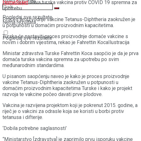
Nema rezultata
Home
Svijet
Prva turska vakcina protiv COVID 19 spremna za
upotrebu
Pogledaj sve rezultate
Proces proizvodnje vakcine Tetanus-Diphtheria zaokružen je
Nema rezultata
u potpunosti u domaćim proizvodnim kapacitetima.
Turska će nastaviti proces proizvodnje domaće vakcine s
Pogledaj sve rezultate
novim i dobrim vijestima, rekao je Fahrettin KocaIlustracija
Ministar zdravstva Turske Fahrettin Koca saopćio je da je prva
domaća turska vakcina spremna za upotrebu po svim
međunarodnim standardima.
U pisanom saopćenju naveo je kako je proces proizvodnje
vakcine Tetanus-Diphtheria zaokružen u potpunosti u
domaćim proizvodnim kapacitetima Turske i kako je projekt
razvoja te vakcine počeo davati prve plodove.
Vakcina je razvijena projektom koji je pokrenut 2015. godine, a
riječ je o vakcini za odrasle koja se koristi u borbi protiv
tetanusa i difterije.
‘Dobila potrebne saglasnosti’
“Ministarstvo [zdravstva] je zaprimilo prvu isporuku vakcine