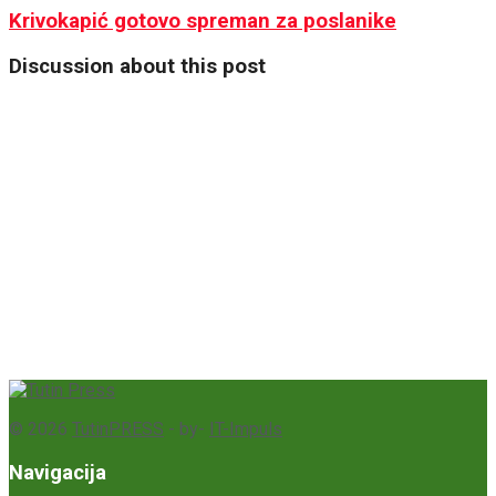
Krivokapić gotovo spreman za poslanike
Discussion about this post
© 2026
TutinPRESS
- by-
IT-Impuls
Navigacija